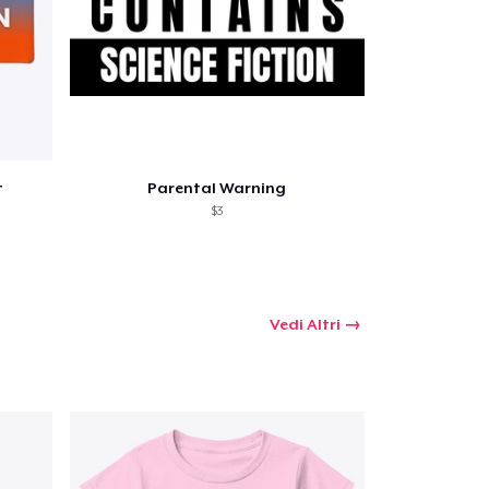
omprare
t
Parental Warning
$3
Vedi Altri