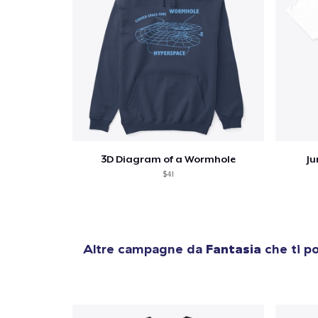
3D Diagram of a Wormhole
Ju
$41
Altre campagne da
Fantasia
che ti p