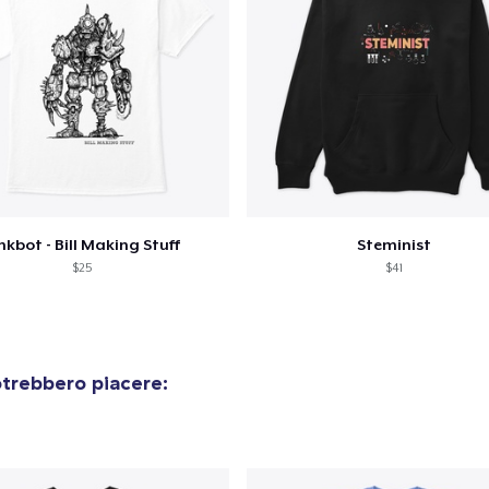
nkbot - Bill Making Stuff
Steminist
$25
$41
otrebbero piacere: