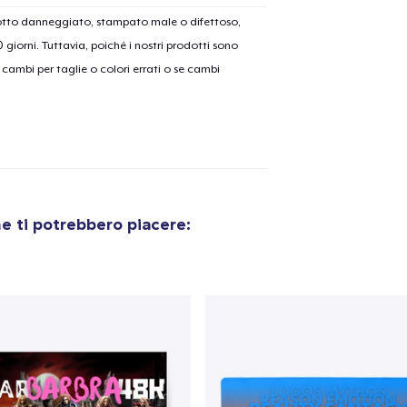
dotto danneggiato, stampato male o difettoso,
30 giorni. Tuttavia, poiché i nostri prodotti sono
cambi per taglie o colori errati o se cambi
e ti potrebbero piacere:
olo aggiunto al
carrello
Vai al