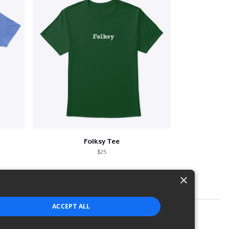
Folksy Tee
$25
×
ACCEPT ALL