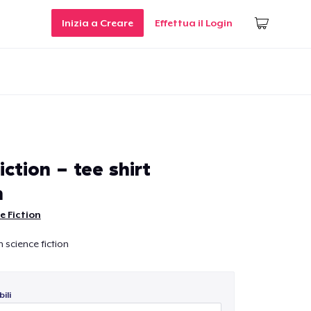
Inizia a Creare
Effettua il Login
iction - tee shirt
n
e Fiction
 science fiction
ili