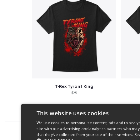
T-Rex Tyrant King
$25
This website uses cookies
We use cookies to personalise content, ads and to analys
site with our advertising and analytics partners who may
Report this product
that they’ve collected from your use of their services.
Re