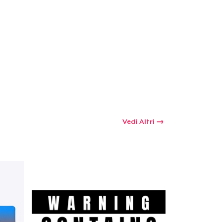
Vedi Altri
 tuo carrello
Qtà