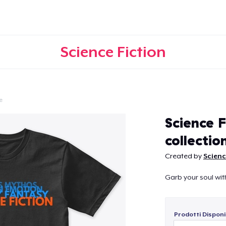
Science Fiction
e
Continua
Science F
collectio
Created by
Scienc
Garb your soul with
Prodotti Disponib