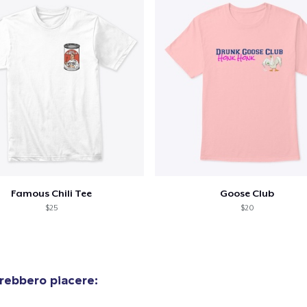
Famous Chili Tee
Goose Club
$25
$20
rebbero piacere: