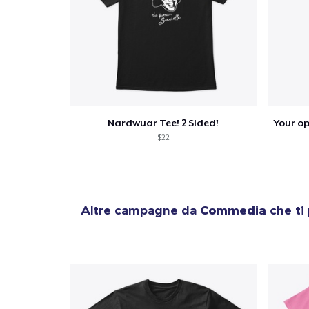
Nardwuar Tee! 2 Sided!
$22
Altre campagne da
Commedia
che ti