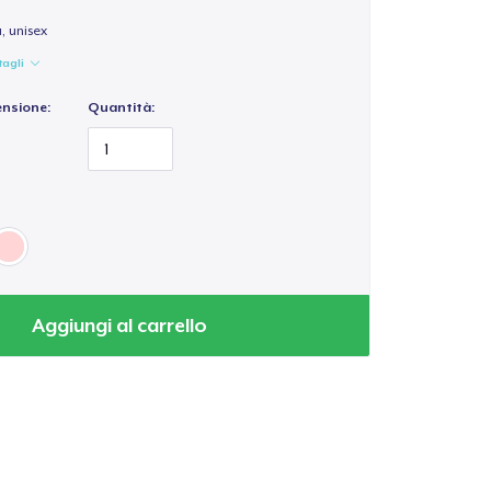
a, unisex
tagli
ensione:
Quantità:
Aggiungi al carrello