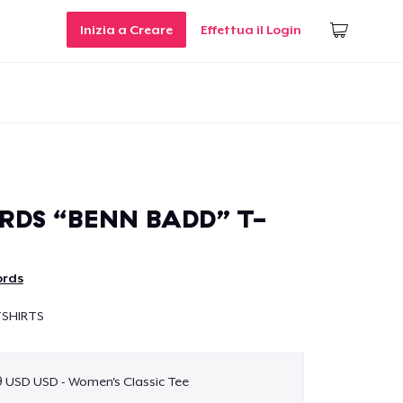
Inizia a Creare
Effettua il Login
RDS “BENN BADD” T-
ords
TSHIRTS
9 USD USD - Women's Classic Tee