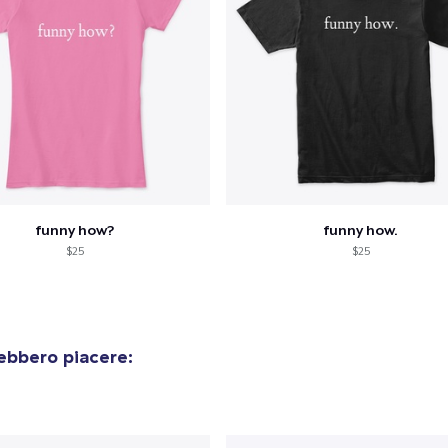
funny how?
funny how.
$25
$25
ebbero piacere: