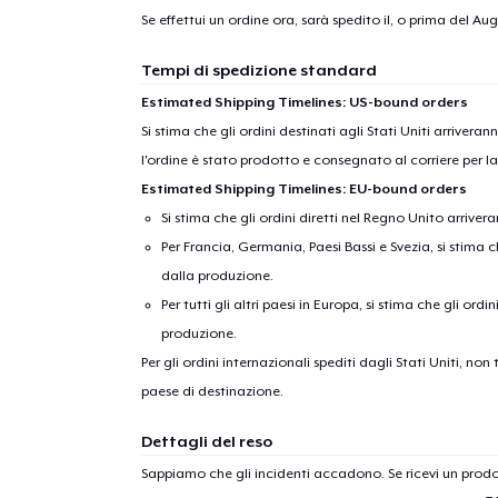
Se effettui un ordine ora, sarà spedito il, o prima del
Augu
Tempi di spedizione standard
Estimated Shipping Timelines: US-bound orders
Si stima che gli ordini destinati agli Stati Uniti arrivera
l'ordine è stato prodotto e consegnato al corriere per l
Estimated Shipping Timelines: EU-bound orders
Si stima che gli ordini diretti nel Regno Unito arriver
Per Francia, Germania, Paesi Bassi e Svezia, si stima ch
dalla produzione.
Per tutti gli altri paesi in Europa, si stima che gli ordi
produzione.
Per gli ordini internazionali spediti dagli Stati Uniti, n
paese di destinazione.
Dettagli del reso
Sappiamo che gli incidenti accadono. Se ricevi un pro