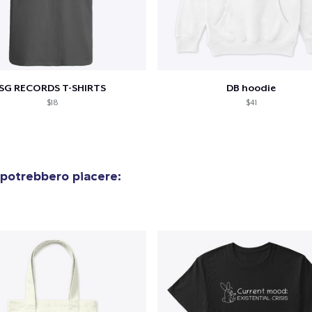
SG RECORDS T-SHIRTS
DB hoodie
$18
$41
 potrebbero piacere:
olo aggiunto al
carrello
Vai al