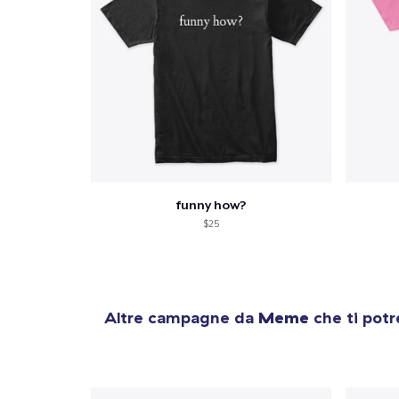
funny how?
$25
Altre campagne da
Meme
che ti potr