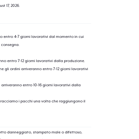
st 17, 2026
.
nno entro 4-7 giorni lavorativi dal momento in cui
a consegna.
anno entro 7-12 giorni lavorativi dalla produzione.
e gli ordini arriveranno entro 7-12 giorni lavorativi
ni arriveranno entro 10-16 giorni lavorativi dalla
on tracciamo i pacchi una volta che raggiungono il
dotto danneggiato, stampato male o difettoso,