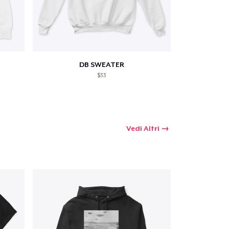
DB SWEATER
$33
Vedi Altri
 tuo carrello
Qtà