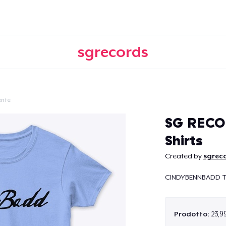
sgrecords
ente
Continua
SG RECO
Shirts
Created by
sgrec
CINDYBENNBADD 
Prodotto:
23,9