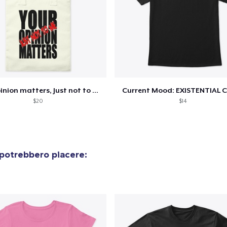
Procedi alla Pagina di
Continua a C
Pagamento
Your opinion matters, Just not to me!
Current Mood: EXISTENTIAL C
$20
$14
 potrebbero piacere: