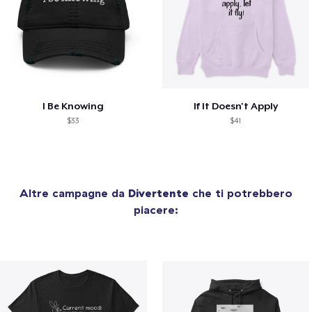
I Be Knowing
If It Doesn't Apply
$33
$41
Altre campagne da
Divertente
che ti potrebbero
piacere: