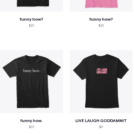
funny how?
funny how?
$25
$25
funny how.
LIVE LAUGH GODDAMNIT
$25
$17