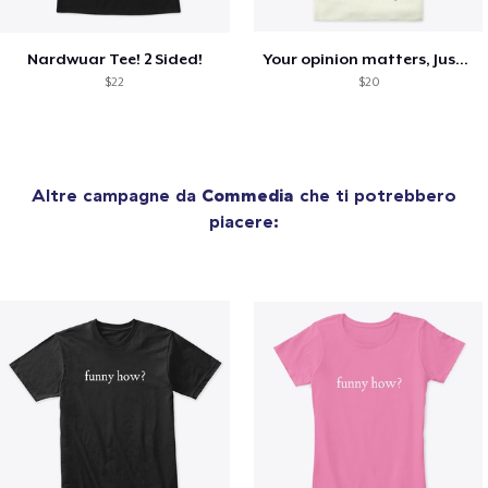
Nardwuar Tee! 2 Sided!
Your opinion matters, Just not to me!
$22
$20
Altre campagne da
Commedia
che ti potrebbero
piacere: