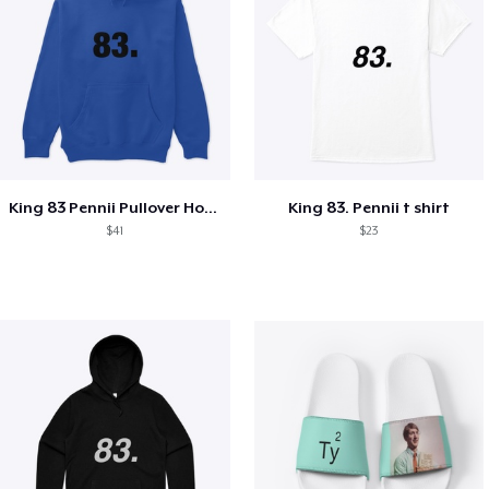
King 83 Pennii Pullover Hoodie
King 83. Pennii t shirt
$41
$23