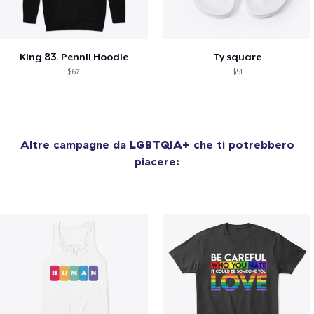
King 83. Pennii Hoodie
Ty square
$67
$51
Altre campagne da
LGBTQIA+
che ti potrebbero
piacere: