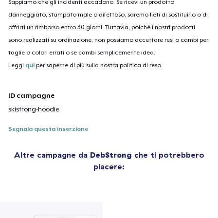
Sappiamo che gli incidenti accadono. Se ricevi un prodotto
danneggiato, stampato male o difettoso, saremo lieti di sostituirlo o di
offrirti un rimborso entro 30 giorni. Tuttavia, poiché i nostri prodotti
sono realizzati su ordinazione, non possiamo accettare resi o cambi per
taglie o colori errati o se cambi semplicemente idea.
Leggi
qui
per saperne di più sulla nostra politica di reso.
ID campagne
skistrong-hoodie
Segnala questa inserzione
Altre campagne da
DebStrong
che ti potrebbero
piacere: