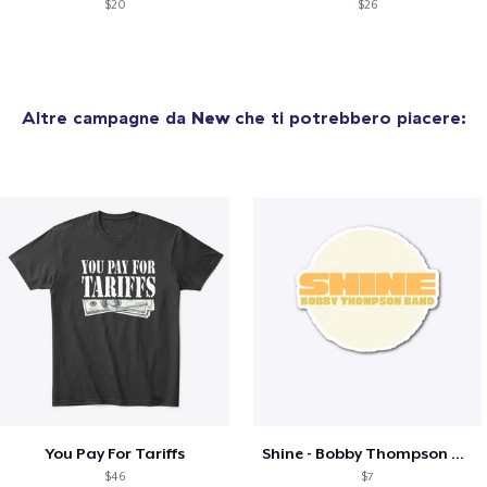
$20
$26
Altre campagne da
New
che ti potrebbero piacere:
You Pay For Tariffs
Shine - Bobby Thompson Band Merch
$46
$7