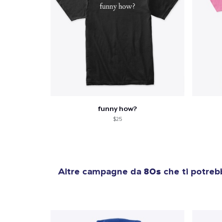
funny how?
$25
Altre campagne da
80s
che ti potreb