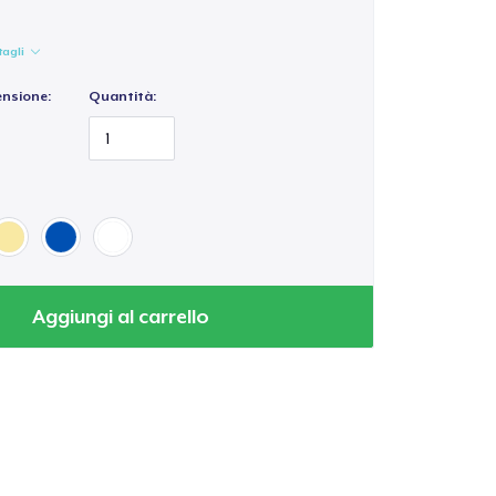
tagli
ensione:
Quantità:
Aggiungi al carrello