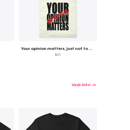
 tuo carrello
Qtà
Your opinion matters, Just not to me!
$20
omprare
Vedi Altri