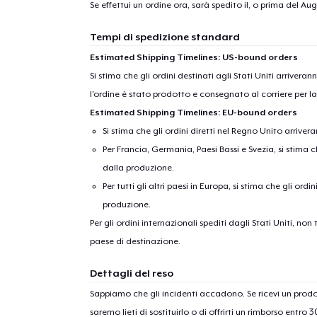
Se effettui un ordine ora, sarà spedito il, o prima del
Augu
Tempi di spedizione standard
Estimated Shipping Timelines: US-bound orders
Si stima che gli ordini destinati agli Stati Uniti arrivera
l'ordine è stato prodotto e consegnato al corriere per l
Estimated Shipping Timelines: EU-bound orders
Si stima che gli ordini diretti nel Regno Unito arriver
Per Francia, Germania, Paesi Bassi e Svezia, si stima ch
dalla produzione.
Per tutti gli altri paesi in Europa, si stima che gli ordi
produzione.
Per gli ordini internazionali spediti dagli Stati Uniti, n
paese di destinazione.
Dettagli del reso
Sappiamo che gli incidenti accadono. Se ricevi un pro
saremo lieti di sostituirlo o di offrirti un rimborso entro 