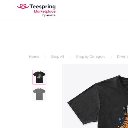
Home
Shop All
Shop by Category
Divert