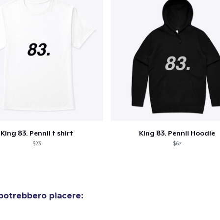
King 83. Pennii t shirt
King 83. Pennii Hoodie
$23
$67
potrebbero piacere: