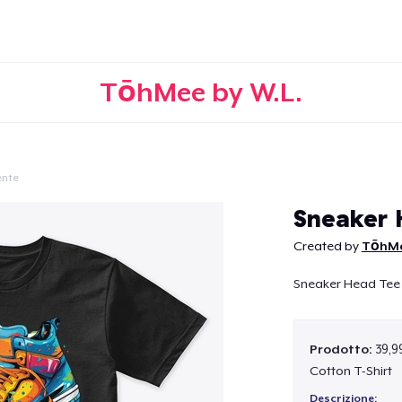
TōhMee by W.L.
ente
Continua
Sneaker
Created by
TōhMe
Sneaker Head Te
Prodotto:
39,9
Cotton T-Shirt
Descrizione: