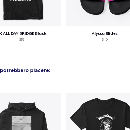
K ALL DAY BRIDGE Black
Alyssa Slides
$56
$40
 potrebbero piacere: