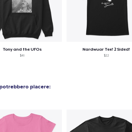
olo aggiunto al
carrello
Vai al
Tony and the UFOs
Nardwuar Tee! 2 Sided!
$41
$22
Procedi alla Pagina di
Continua a C
Pagamento
 potrebbero piacere: