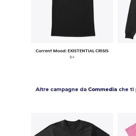
1
artic
Current Mood: EXISTENTIAL CRISIS
$14
Altre campagne da
Commedia
che ti