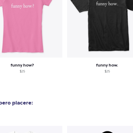
funny how?
funny how.
$25
$25
bero piacere: