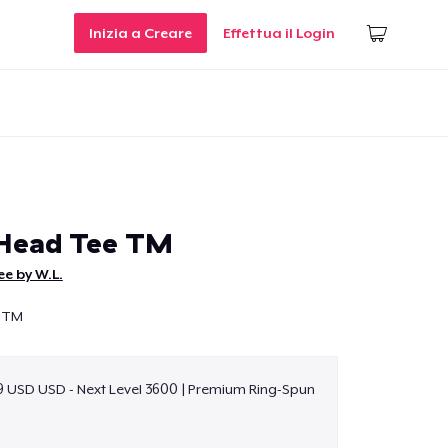
Inizia a Creare
Effettua il Login
 Head Tee TM
e by W.L.
e TM
9 USD USD - Next Level 3600 | Premium Ring-Spun