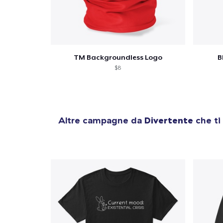
TM Backgroundless Logo
B
$8
Altre campagne da
Divertente
che ti