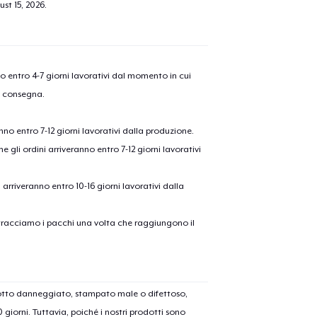
st 15, 2026
.
nno entro 4-7 giorni lavorativi dal momento in cui
a consegna.
anno entro 7-12 giorni lavorativi dalla produzione.
e gli ordini arriveranno entro 7-12 giorni lavorativi
ni arriveranno entro 10-16 giorni lavorativi dalla
on tracciamo i pacchi una volta che raggiungono il
dotto danneggiato, stampato male o difettoso,
30 giorni. Tuttavia, poiché i nostri prodotti sono