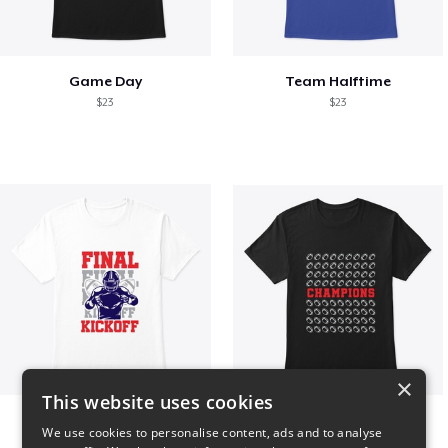
Game Day
Team Halftime
$23
$23
×
This website uses cookies
Final Kickoff
Champions
We use cookies to personalise content, ads and to analyse
$23
$23