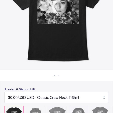
Come funziona
33,00 USD
Vendi ovunque
Unisex Classic Crewneck Sweatshirt
Vendi qualsiasi cosa
40,00 USD
Women's Classic Tee
33,00 USD
Mug
20,00 USD
Next Level 3600 | Premium Ring-Spun Cotton T-Shirt
35,00 USD
Prodotti Disponibili