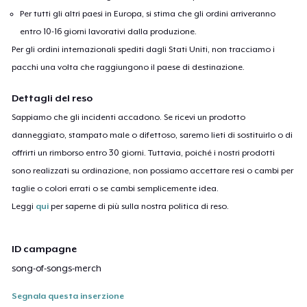
Per tutti gli altri paesi in Europa, si stima che gli ordini arriveranno
entro 10-16 giorni lavorativi dalla produzione.
Per gli ordini internazionali spediti dagli Stati Uniti, non tracciamo i
pacchi una volta che raggiungono il paese di destinazione.
Dettagli del reso
Sappiamo che gli incidenti accadono. Se ricevi un prodotto
danneggiato, stampato male o difettoso, saremo lieti di sostituirlo o di
offrirti un rimborso entro 30 giorni. Tuttavia, poiché i nostri prodotti
sono realizzati su ordinazione, non possiamo accettare resi o cambi per
taglie o colori errati o se cambi semplicemente idea.
Leggi
qui
per saperne di più sulla nostra politica di reso.
ID campagne
song-of-songs-merch
Segnala questa inserzione