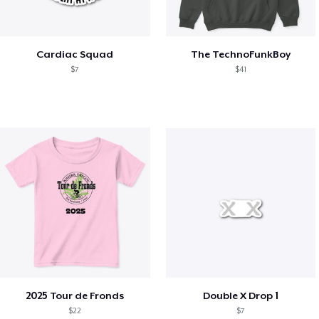
Cardiac Squad
The TechnoFunkBoy
$7
$41
2025 Tour de Fronds
Double X Drop 1
$22
$7