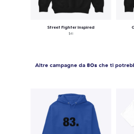
1
artic
Street Fighter Inspired
G
$41
Altre campagne da
80s
che ti potreb