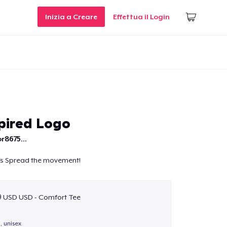
Inizia a Creare
Effettua il Login
spired Logo
r8675...
t's Spread the movement!
9 USD USD - Comfort Tee
 unisex