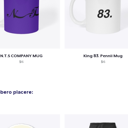
N.T.S COMPANY MUG
King 83. Pennii Mug
$16
$16
bero piacere: