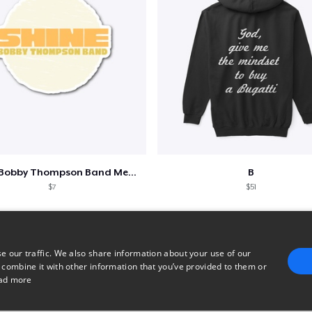
Shine - Bobby Thompson Band Merch
B
$7
$51
e our traffic. We also share information about your use of our
 combine it with other information that you’ve provided to them or
ad more