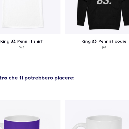
King 83. Pennii t shirt
King 83. Pennii Hoodie
$23
$67
tro
che ti potrebbero piacere: