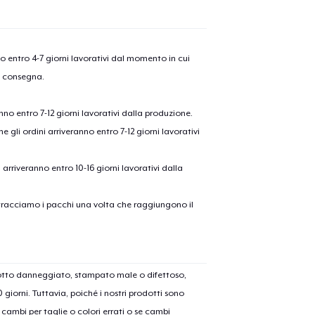
nno entro 4-7 giorni lavorativi dal momento in cui
a consegna.
anno entro 7-12 giorni lavorativi dalla produzione.
e gli ordini arriveranno entro 7-12 giorni lavorativi
ni arriveranno entro 10-16 giorni lavorativi dalla
on tracciamo i pacchi una volta che raggiungono il
dotto danneggiato, stampato male o difettoso,
30 giorni. Tuttavia, poiché i nostri prodotti sono
cambi per taglie o colori errati o se cambi