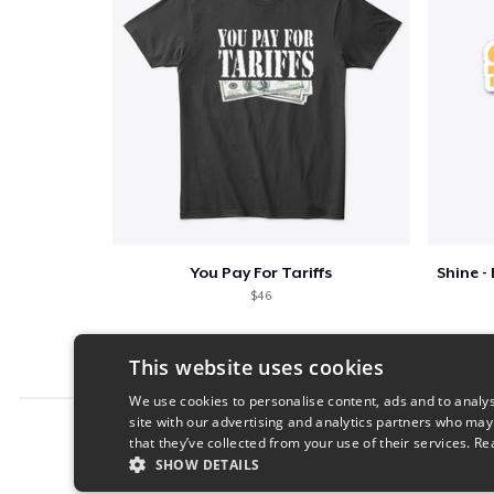
You Pay For Tariffs
$46
This website uses cookies
We use cookies to personalise content, ads and to analys
site with our advertising and analytics partners who may
Report this product
that they’ve collected from your use of their services.
Re
SHOW DETAILS