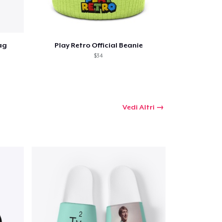
ag
Play Retro Official Beanie
 tuo carrello
$34
Qtà
Vedi Altri
omprare