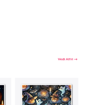
 tuo carrello
Qtà
omprare
Vedi Altri