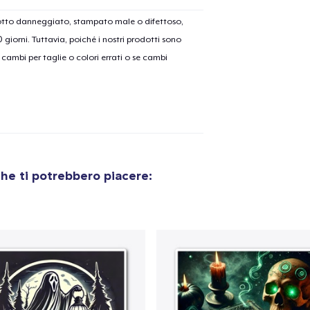
dotto danneggiato, stampato male o difettoso,
30 giorni. Tuttavia, poiché i nostri prodotti sono
olo aggiunto al
carrello
cambi per taglie o colori errati o se cambi
Vai al
Procedi alla Pagina di
Continua a C
Pagamento
he ti potrebbero piacere:
Die Cut Sticker
6,99 USD
Classic Crew Neck T-Shirt
16,99 USD
Mug