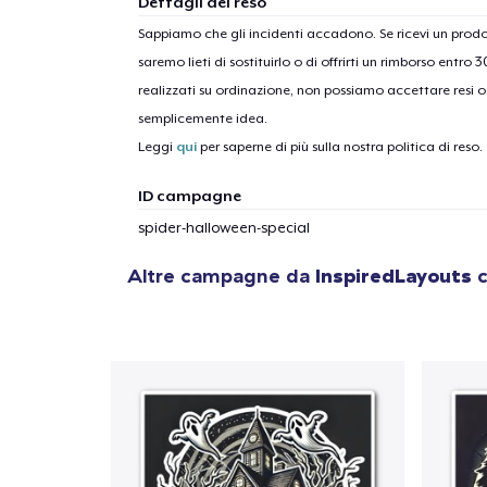
Dettagli del reso
Sappiamo che gli incidenti accadono. Se ricevi un pro
saremo lieti di sostituirlo o di offrirti un rimborso entro 
1
artic
realizzati su ordinazione, non possiamo accettare resi o 
semplicemente idea.
Leggi
qui
per saperne di più sulla nostra politica di reso.
ID campagne
spider-halloween-special
Altre campagne da
InspiredLayouts
c