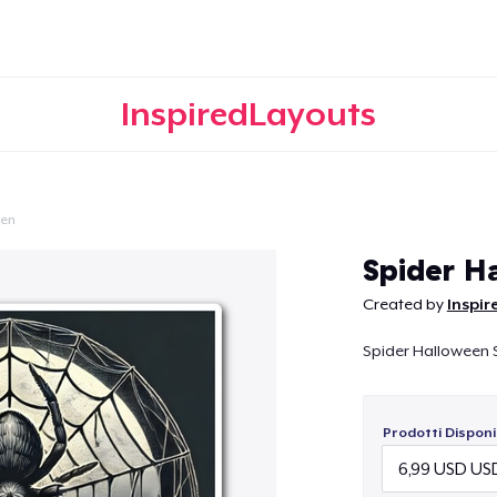
InspiredLayouts
een
Continua
Spider H
Created by
Inspir
Spider Halloween 
Prodotti Disponib