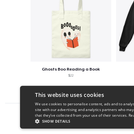
Ghosts Boo Reading a Book
$22
This website uses cookies
We use cookies to personalise content, ads and to analys
site with our advertising and analytics partners who may
Report this product
that they’ve collected from your use of their services.
Re
SHOW DETAILS
STRICTLY NECESSARY
PERFORMANC