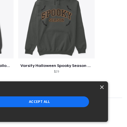
Too Cute to Spook Adorable Halloween Tee
Varsity Halloween Spooky Season Letter
$29
×
ACCEPT ALL