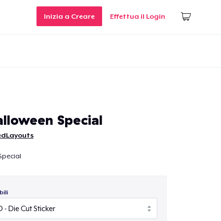
Inizia a Creare
Effettua il Login
alloween Special
edLayouts
Special
ili