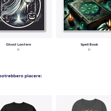
15,99 USD
Ghost Lantern
Spell Book
$7
$7
potrebbero piacere: