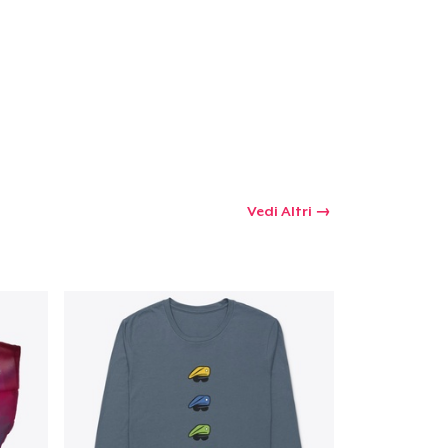
 tuo carrello
Qtà
omprare
Vedi Altri