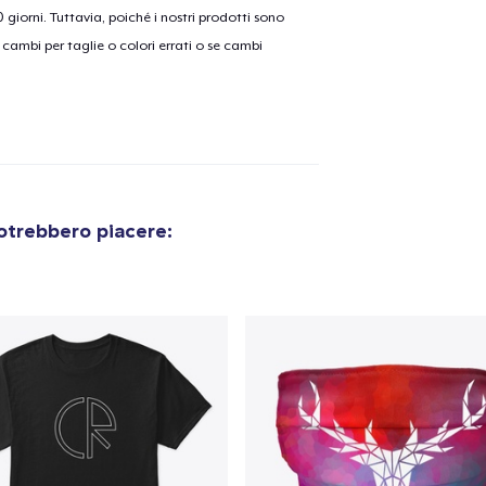
30 giorni. Tuttavia, poiché i nostri prodotti sono
cambi per taglie o colori errati o se cambi
olo aggiunto al
carrello
Vai al
Procedi alla Pagina di
Continua a C
otrebbero piacere:
Pagamento