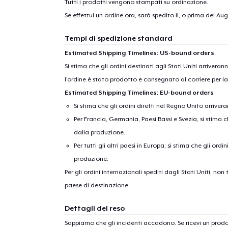
Tutti i prodotti vengono stampati su ordinazione.
Se effettui un ordine ora, sarà spedito il, o prima del
Augu
Tempi di spedizione standard
Estimated Shipping Timelines: US-bound orders
Si stima che gli ordini destinati agli Stati Uniti arrivera
l'ordine è stato prodotto e consegnato al corriere per l
Estimated Shipping Timelines: EU-bound orders
Si stima che gli ordini diretti nel Regno Unito arriver
Per Francia, Germania, Paesi Bassi e Svezia, si stima ch
dalla produzione.
Per tutti gli altri paesi in Europa, si stima che gli ordi
produzione.
Per gli ordini internazionali spediti dagli Stati Uniti, n
paese di destinazione.
Dettagli del reso
Sappiamo che gli incidenti accadono. Se ricevi un pro