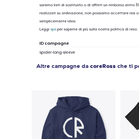
saremo lieti di sostituirlo o di offrirti un rimborso entro 
realizzati su ordinazione, non possiamo accettare resi o 
1
artic
semplicemente idea.
Leggi
qui
per saperne di più sulla nostra politica di reso.
ID campagne
spider-long-sleeve
Altre campagne da
coreRoss
che ti p