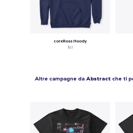
coreRoss Hoody
$22
Altre campagne da
Abstract
che ti p