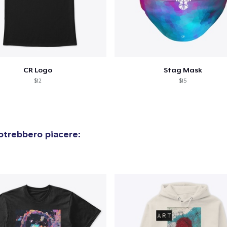
CR Logo
Stag Mask
$12
$15
otrebbero piacere: