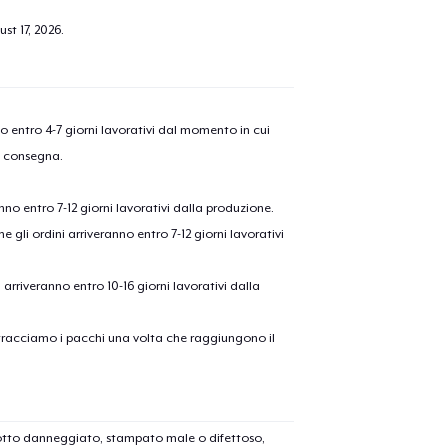
st 17, 2026
.
nno entro 4-7 giorni lavorativi dal momento in cui
a consegna.
anno entro 7-12 giorni lavorativi dalla produzione.
e gli ordini arriveranno entro 7-12 giorni lavorativi
ni arriveranno entro 10-16 giorni lavorativi dalla
on tracciamo i pacchi una volta che raggiungono il
dotto danneggiato, stampato male o difettoso,