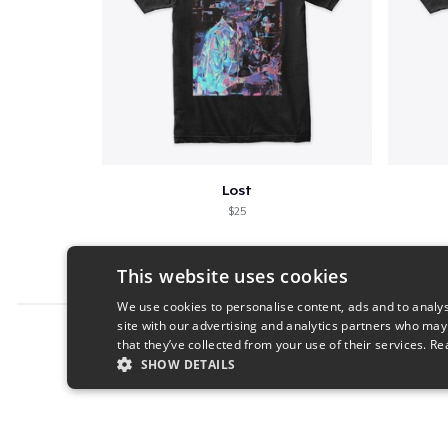
Lost
$25
This website uses cookies
We use cookies to personalise content, ads and to analys
site with our advertising and analytics partners who may
Report this product
that they’ve collected from your use of their services.
Re
SHOW DETAILS
STRICTLY NECESSARY
PERFORMANC