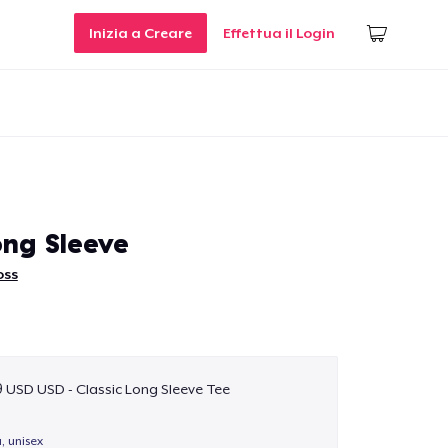
Inizia a Creare
Effettua il Login
ong Sleeve
oss
9 USD USD - Classic Long Sleeve Tee
a, unisex