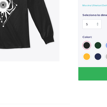
Mostra Ulteriori Det
Seleziona la dim
Colori: