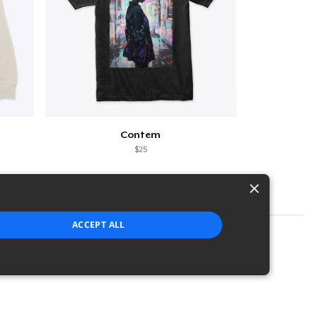
Contem
$25
×
ACCEPT ALL