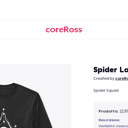
coreRoss
Continua
Spider L
Created by
coreR
Spider Squad
Prodotto:
22,9
Descrizione:
Vestibilità classic