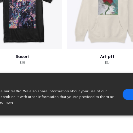
Sasori
Art pt1
$25
$37
e our traffic. We also share information about your use of our
 combine it with other information that you’ve provided to them or
ad more
E
TARGETING
FUNCTIONALITY
UNCLASSIFIED