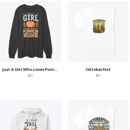
Just A Girl Who Loves Pumpkin Spice
Oktoberfest
$37
$41