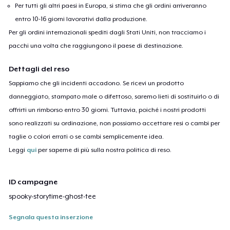
Per tutti gli altri paesi in Europa, si stima che gli ordini arriveranno
entro 10-16 giorni lavorativi dalla produzione.
Per gli ordini internazionali spediti dagli Stati Uniti, non tracciamo i
pacchi una volta che raggiungono il paese di destinazione.
Dettagli del reso
Sappiamo che gli incidenti accadono. Se ricevi un prodotto
danneggiato, stampato male o difettoso, saremo lieti di sostituirlo o di
offrirti un rimborso entro 30 giorni. Tuttavia, poiché i nostri prodotti
sono realizzati su ordinazione, non possiamo accettare resi o cambi per
taglie o colori errati o se cambi semplicemente idea.
Leggi
qui
per saperne di più sulla nostra politica di reso.
ID campagne
spooky-storytime-ghost-tee
Segnala questa inserzione