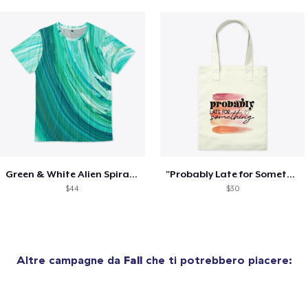
Green & White Alien Spiral Merch
"Probably Late for Something" Merch
$44
$30
Altre campagne da
Fall
che ti potrebbero piacere: