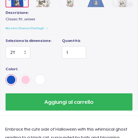
Toddler Classic Tee
24,42 USD
Descrizione:
Classic fit, unisex
Mostra Ulteriori Dettagli
Seleziona la dimensione:
Quantità:
Colori:
Aggiungi al carrello
Embrace the cute side of Halloween with this whimsical ghost
reading to a black cat, surrounded by bats and blooming