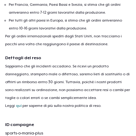
Per Francia, Germania, Paesi Bassi e Svezia, si stima che gli ordini
arriveranno entro 7-12 giorni lavorativi dalla produzione.
Per tutti gli altri paesi in Europa, si stima che gli ordini arriveranno
entro 10-16 giorni lavorativi dalla produzione.
Per gli ordini internazionali spediti dagli Stati Uniti, non tracciamo i
pacchi una volta che raggiungono il paese di destinazione.
Dettagli del reso
Sappiamo che gli incidenti accadono. Se ricevi un prodotto
danneggiato, stampato male o difettoso, saremo lieti di sostituirlo o di
offrirti un rimborso entro 30 giorni. Tuttavia, poiché i nostri prodotti
sono realizzati su ordinazione, non possiamo accettare resi o cambi per
taglie o colori errati o se cambi semplicemente idea.
Leggi
qui
per saperne di più sulla nostra politica di reso.
ID campagne
sports-o-mania-plus