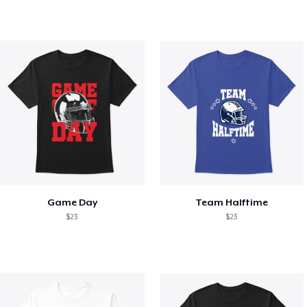
Game Day
Team Halftime
$23
$23