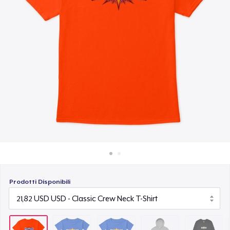
Come funziona
22,23 USD
Vendi ovunque
AS Colour Stencil Hoodie
Vendi qualsiasi cosa
49,99 USD
Men's Base Long Sleeve Tee
29,99 USD
Unisex Premium Pullover Hoodie
39,48 USD
Women's Maple Tee
26,99 USD
Prodotti Disponibili
Kids Classic Pullover Hoodie
32,30 USD