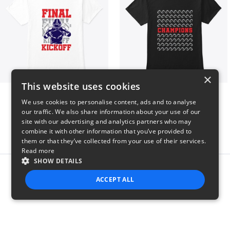
×
This website uses cookies
Final Kickoff
Champions
We use cookies to personalise content, ads and to analyse
$23
$23
our traffic. We also share information about your use of our
site with our advertising and analytics partners who may
combine it with other information that you’ve provided to
them or that they’ve collected from your use of their services.
Read more
SHOW DETAILS
Report this product
ACCEPT ALL
STRICTLY NECESSARY
PERFORMANCE
TARGETING
FUNCTIONALITY