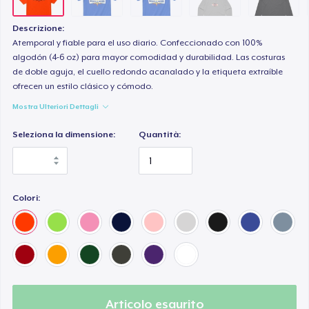
Women's Classic Tee
24,51 USD
Descrizione:
Atemporal y fiable para el uso diario. Confeccionado con 100%
Premium V-Neck Tee
algodón (4-6 oz) para mayor comodidad y durabilidad. Las costuras
de doble aguja, el cuello redondo acanalado y la etiqueta extraíble
26,80 USD
ofrecen un estilo clásico y cómodo.
Mostra Ulteriori Dettagli
Premium V-Neck Tee
36,27 USD
Seleziona la dimensione:
Quantità:
Kids Premium Tee
14,81 USD
Colori:
Women's Boyfriend Tee
26,80 USD
Essential Tee
26,99 USD
Articolo esaurito