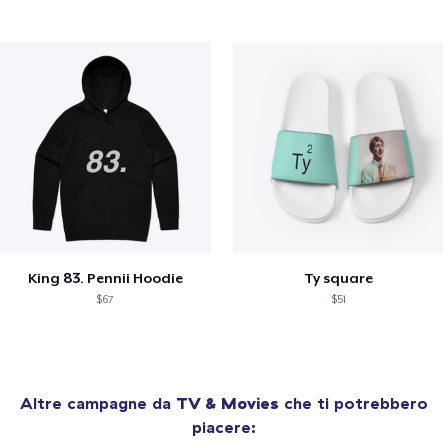
King 83. Pennii Hoodie
Ty square
$67
$51
Altre campagne da
TV & Movies
che ti potrebbero
piacere: