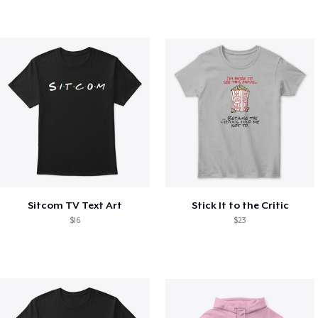
Sitcom TV Text Art
Stick It to the Critic
$16
$23