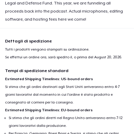
Legal and Defense Fund. This year, we are funneling all
proceeds back into the podcast. Actual microphones, editing
software, and hosting fees here we come!
Dettagli di spedizione
Tutti i prodotti vengono stampati su ordinazione.
Se effettui un ordine ora, sarà spedito il, o prima del
August 20, 2026
.
Tempi di spedizione standard
Estimated Shipping Timelines: US-bound orders
Si stima che gli ordini destinati agli Stati Uniti arriveranno entro 4-7
giorni lavorativi dal momento in cui l'ordine è stato prodotto e
consegnato al corriere per la consegna.
Estimated Shipping Timelines: EU-bound orders
Si stima che gli ordini diretti nel Regno Unito arriveranno entro 7-12
giorni lavorativi dalla produzione.
Per Francia, Germania, Paesi Bassi e Svezia, si stima che gli ordini