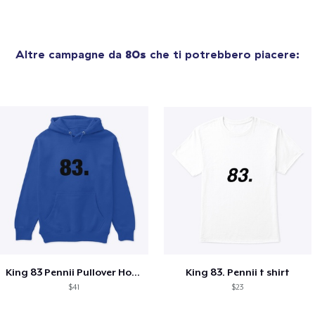
Altre campagne da
80s
che ti potrebbero piacere:
King 83 Pennii Pullover Hoodie
King 83. Pennii t shirt
$41
$23