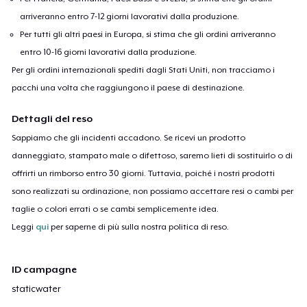
arriveranno entro 7-12 giorni lavorativi dalla produzione.
Per tutti gli altri paesi in Europa, si stima che gli ordini arriveranno
entro 10-16 giorni lavorativi dalla produzione.
Per gli ordini internazionali spediti dagli Stati Uniti, non tracciamo i
pacchi una volta che raggiungono il paese di destinazione.
Dettagli del reso
Sappiamo che gli incidenti accadono. Se ricevi un prodotto
danneggiato, stampato male o difettoso, saremo lieti di sostituirlo o di
offrirti un rimborso entro 30 giorni. Tuttavia, poiché i nostri prodotti
sono realizzati su ordinazione, non possiamo accettare resi o cambi per
taglie o colori errati o se cambi semplicemente idea.
Leggi
qui
per saperne di più sulla nostra politica di reso.
ID campagne
staticwater