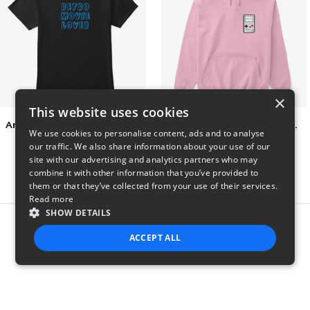
×
This website uses cookies
Amazing Retro Classic T-Shirt
Persian Cat watching Cats TV
We use cookies to personalise content, ads and to analyse
$25
$7
our traffic. We also share information about your use of our
site with our advertising and analytics partners who may
combine it with other information that you’ve provided to
them or that they’ve collected from your use of their services.
Read more
SHOW DETAILS
Report this product
ACCEPT ALL
STRICTLY NECESSARY
PERFORMANCE
TARGETING
FUNCTIONALITY