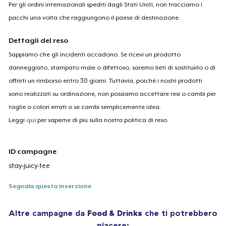
Per gli ordini internazionali spediti dagli Stati Uniti, non tracciamo i
pacchi una volta che raggiungono il paese di destinazione.
Dettagli del reso
Sappiamo che gli incidenti accadono. Se ricevi un prodotto
danneggiato, stampato male o difettoso, saremo lieti di sostituirlo o di
offrirti un rimborso entro 30 giorni. Tuttavia, poiché i nostri prodotti
sono realizzati su ordinazione, non possiamo accettare resi o cambi per
taglie o colori errati o se cambi semplicemente idea.
Leggi
qui
per saperne di più sulla nostra politica di reso.
ID campagne
stay-juicy-tee
Segnala questa inserzione
Altre campagne da
Food & Drinks
che ti potrebbero
piacere: