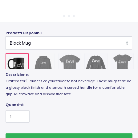
Come funziona
Vendi ovunque
Unisex Classic Crewneck Sweatshirt
Vendi qualsiasi cosa
Prodotti Disponibili
Women's Comfort Tee
Women's Flowy Tank Top
Descrizione:
Crafted for 11 ounces of your favorite hot beverage. These mugs feature
a glossy black finish and a smooth curved handle for a comfortable
Classic Long Sleeve Tee
grip. Microwave and dishwasher safe.
Quantità: