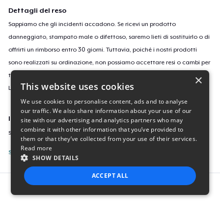
Dettagli del reso
Sappiamo che gli incidenti accadono. Se ricevi un prodotto
danneggiato, stampato male o difettoso, saremo lieti di sostituirlo o di
offrirti un rimborso entro 30 giorni. Tuttavia, poiché i nostri prodotti
sono realizzati su ordinazione, non possiamo accettare resi o cambi per
taglie o colori errati o se cambi semplicemente idea.
×
This website uses cookies
Leggi
qui
per saperne di più sulla nostra politica di reso.
We use cookies to personalise content, ads and to analyse
our traffic. We also share information about your use of our
ID campagne
site with our advertising and analytics partners who may
combine it with other information that you’ve provided to
sticker-772
them or that they’ve collected from your use of their services.
Read more
Segnala questa inserzione
SHOW DETAILS
ACCEPT ALL
Report this product
STRICTLY NECESSARY
PERFORMANCE