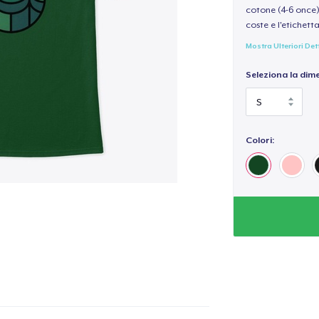
cotone (4-6 once) 
coste e l'etichett
Mostra Ulteriori Det
Seleziona la dim
Colori: