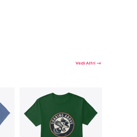
 tuo carrello
Qtà
omprare
Vedi Altri