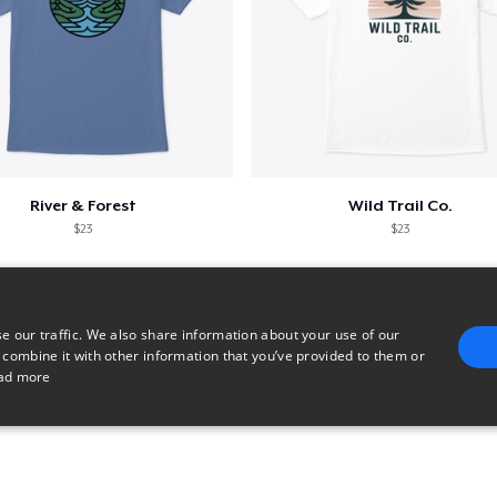
River & Forest
Wild Trail Co.
$23
$23
e our traffic. We also share information about your use of our
 combine it with other information that you’ve provided to them or
ad more
E
TARGETING
FUNCTIONALITY
UNCLASSIFIED