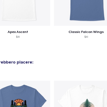
Apex Ascent
Classic Falcon Wings
$41
$41
rebbero piacere: