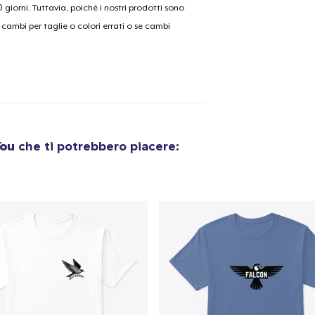
30 giorni. Tuttavia, poiché i nostri prodotti sono
cambi per taglie o colori errati o se cambi
olo aggiunto al
carrello
Vai al
Procedi alla Pagina di
Continua a C
You
che ti potrebbero piacere:
Pagamento