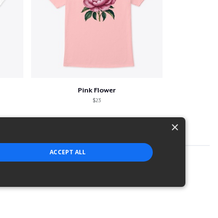
Pink Flower
$23
×
ACCEPT ALL