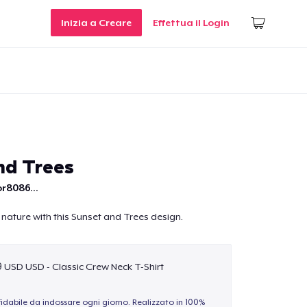
Inizia a Creare
Effettua il Login
nd Trees
r8086...
 nature with this Sunset and Trees design.
9 USD USD - Classic Crew Neck T-Shirt
idabile da indossare ogni giorno. Realizzato in 100%