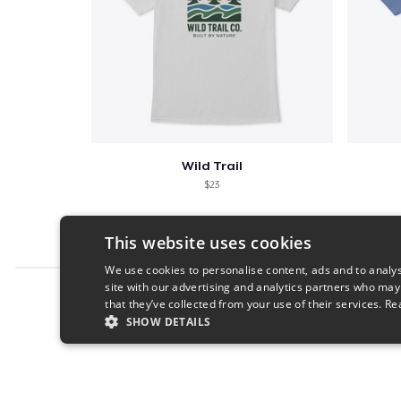
Wild Trail
$23
This website uses cookies
We use cookies to personalise content, ads and to analys
site with our advertising and analytics partners who may
Report this product
that they’ve collected from your use of their services.
Re
SHOW DETAILS
STRICTLY NECESSARY
PERFORMANC