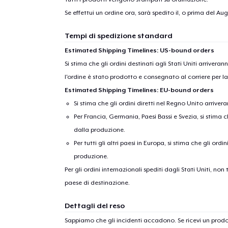
Se effettui un ordine ora, sarà spedito il, o prima del
Augu
Tempi di spedizione standard
Estimated Shipping Timelines: US-bound orders
Si stima che gli ordini destinati agli Stati Uniti arrivera
l'ordine è stato prodotto e consegnato al corriere per l
Estimated Shipping Timelines: EU-bound orders
Si stima che gli ordini diretti nel Regno Unito arriver
Per Francia, Germania, Paesi Bassi e Svezia, si stima ch
dalla produzione.
Per tutti gli altri paesi in Europa, si stima che gli ordi
produzione.
Per gli ordini internazionali spediti dagli Stati Uniti, n
paese di destinazione.
Dettagli del reso
Sappiamo che gli incidenti accadono. Se ricevi un pro