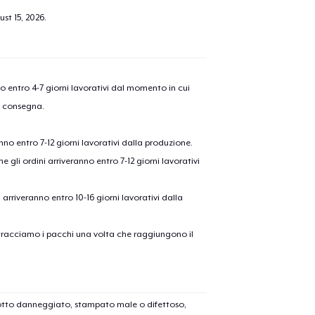
st 15, 2026
.
nno entro 4-7 giorni lavorativi dal momento in cui
a consegna.
anno entro 7-12 giorni lavorativi dalla produzione.
e gli ordini arriveranno entro 7-12 giorni lavorativi
ni arriveranno entro 10-16 giorni lavorativi dalla
on tracciamo i pacchi una volta che raggiungono il
dotto danneggiato, stampato male o difettoso,