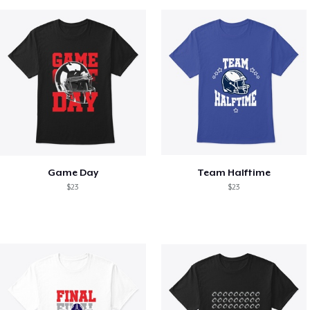
Game Day
Team Halftime
$23
$23