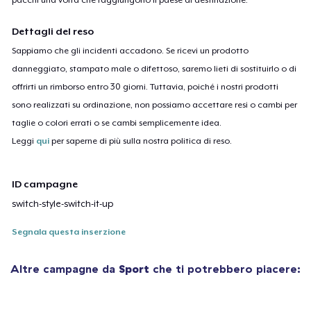
Dettagli del reso
Sappiamo che gli incidenti accadono. Se ricevi un prodotto
danneggiato, stampato male o difettoso, saremo lieti di sostituirlo o di
offrirti un rimborso entro 30 giorni. Tuttavia, poiché i nostri prodotti
sono realizzati su ordinazione, non possiamo accettare resi o cambi per
taglie o colori errati o se cambi semplicemente idea.
Leggi
qui
per saperne di più sulla nostra politica di reso.
ID campagne
switch-style-switch-it-up
Segnala questa inserzione
Altre campagne da
Sport
che ti potrebbero piacere: