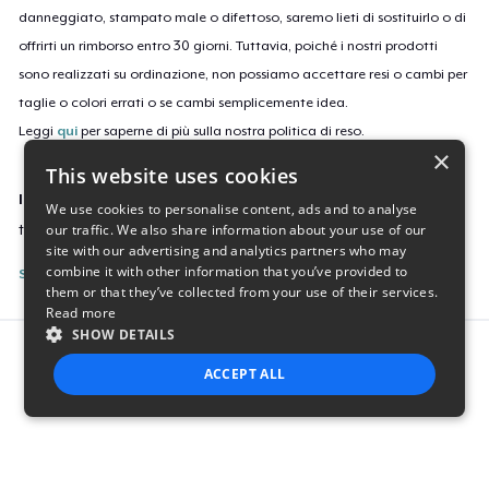
danneggiato, stampato male o difettoso, saremo lieti di sostituirlo o di
offrirti un rimborso entro 30 giorni. Tuttavia, poiché i nostri prodotti
sono realizzati su ordinazione, non possiamo accettare resi o cambi per
taglie o colori errati o se cambi semplicemente idea.
Leggi
qui
per saperne di più sulla nostra politica di reso.
×
This website uses cookies
ID campagne
We use cookies to personalise content, ads and to analyse
our traffic. We also share information about your use of our
t-6861
site with our advertising and analytics partners who may
combine it with other information that you’ve provided to
Segnala questa inserzione
them or that they’ve collected from your use of their services.
Read more
SHOW DETAILS
Report this product
ACCEPT ALL
STRICTLY NECESSARY
PERFORMANCE
TARGETING
FUNCTIONALITY