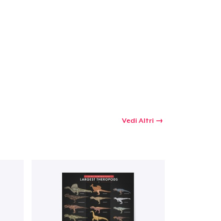
Vedi Altri
 tuo carrello
Qtà