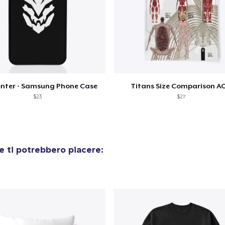
Procedi alla Pagina di
Continua a C
Pagamento
enter - Samsung Phone Case
Titans Size Comparison A
$23
$27
 ti potrebbero piacere: