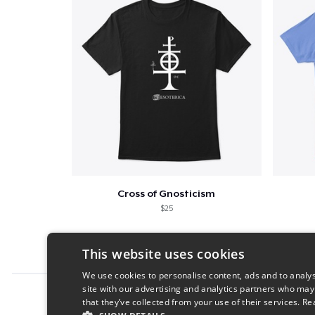
Cross of Gnosticism
$25
This website uses cookies
We use cookies to personalise content, ads and to analys
site with our advertising and analytics partners who may
Report this product
that they’ve collected from your use of their services.
Re