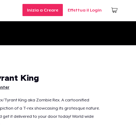
Inizia a Creare
Effettua il Login
rant King
enter
x/Tyrant King aka Zombie Rex. A cartoonified
iction of a T-rex showcasing its grotesque nature.
get it delivered to your door today! World wide
!