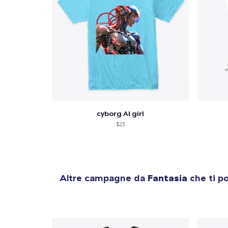
cyborg AI girl
$23
Altre campagne da
Fantasia
che ti p