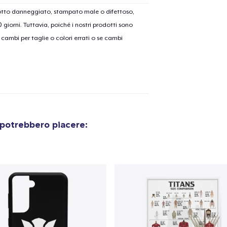
dotto danneggiato, stampato male o difettoso,
30 giorni. Tuttavia, poiché i nostri prodotti sono
cambi per taglie o colori errati o se cambi
 potrebbero piacere:
olo aggiunto al
carrello
Vai al