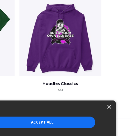
Hoodies Classics
$41
×
ACCEPT ALL