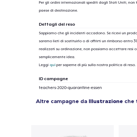
Per gli ordini internazionali spediti dagli Stati Uniti, n
paese di destinazione.
Dettagli del reso
Sappiamo che gli incidenti accadono. Se ricevi un pro
1
artic
saremo lieti di sostituirlo o di offrirti un rimborso entro 
realizzati su ordinazione, non possiamo accettare resi o 
semplicemente idea.
Leggi
qui
per saperne di più sulla nostra politica di reso.
ID campagne
teachers-2020-quarantine-essen
Altre campagne da
Illustrazione
che t