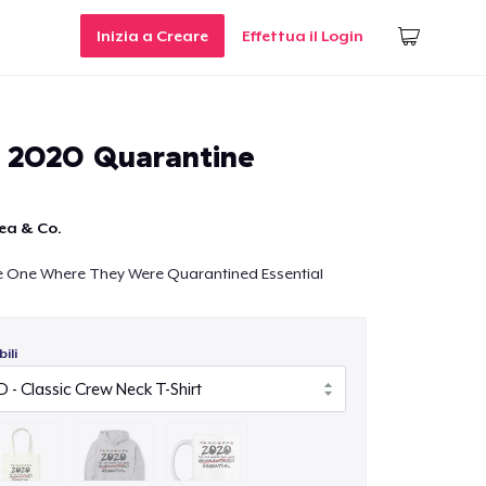
Inizia a Creare
Effettua il Login
 2020 Quarantine
ea & Co.
 One Where They Were Quarantined Essential
ili