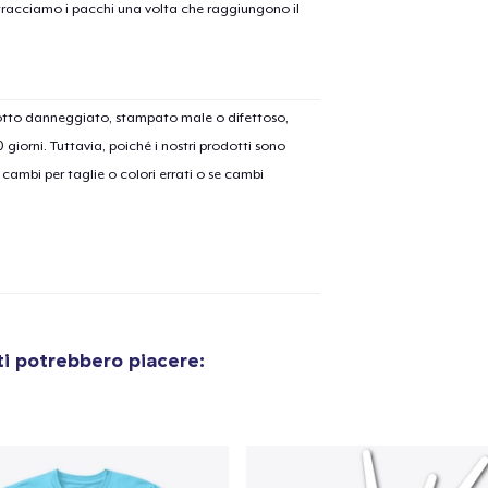
on tracciamo i pacchi una volta che raggiungono il
dotto danneggiato, stampato male o difettoso,
olo aggiunto al
carrello
Vai al
30 giorni. Tuttavia, poiché i nostri prodotti sono
cambi per taglie o colori errati o se cambi
Procedi alla Pagina di
Continua a C
Pagamento
i potrebbero piacere:
Classic Crew Neck T-Shirt
21,99 USD
Tote Bag
19,99 USD