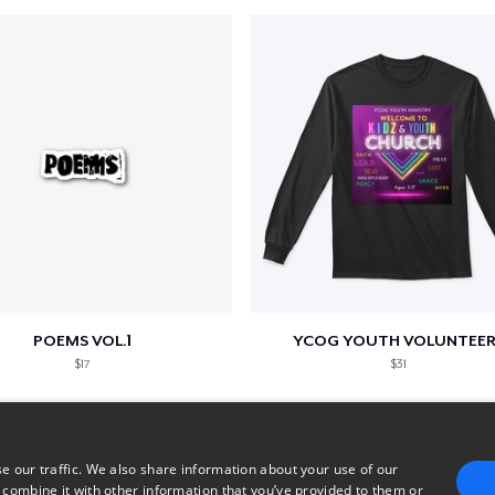
POEMS VOL.1
YCOG YOUTH VOLUNTEER
$17
$31
e our traffic. We also share information about your use of our
 combine it with other information that you’ve provided to them or