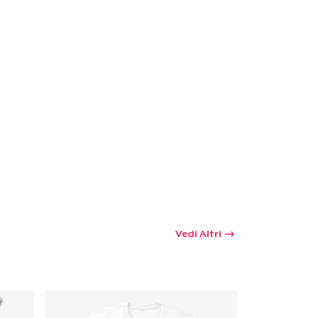
 tuo carrello
Qtà
omprare
Vedi Altri