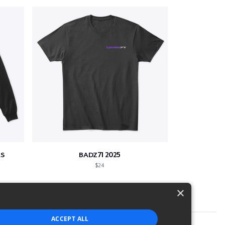
S
BADZ71 2025
$24
×
ACCEPT ALL