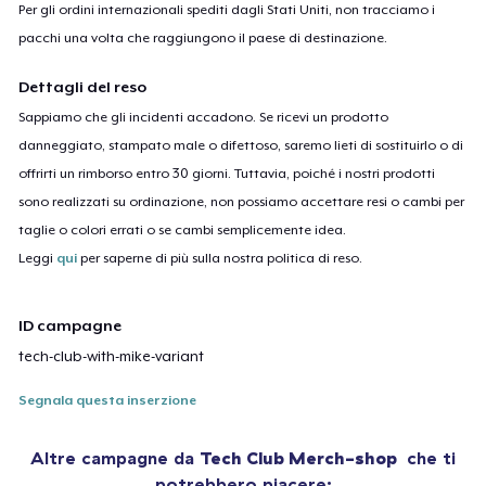
Per gli ordini internazionali spediti dagli Stati Uniti, non tracciamo i
pacchi una volta che raggiungono il paese di destinazione.
Dettagli del reso
Sappiamo che gli incidenti accadono. Se ricevi un prodotto
danneggiato, stampato male o difettoso, saremo lieti di sostituirlo o di
offrirti un rimborso entro 30 giorni. Tuttavia, poiché i nostri prodotti
sono realizzati su ordinazione, non possiamo accettare resi o cambi per
taglie o colori errati o se cambi semplicemente idea.
Leggi
qui
per saperne di più sulla nostra politica di reso.
ID campagne
tech-club-with-mike-variant
Segnala questa inserzione
Altre campagne da
Tech Club Merch-shop
che ti
potrebbero piacere: