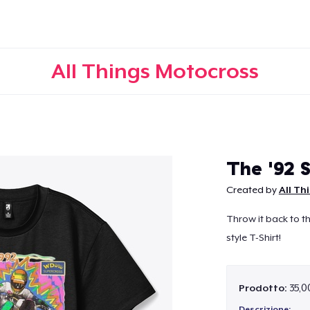
All Things Motocross
Continua
The '92 
Created by
All Th
Throw it back to t
style T-Shirt!
Prodotto:
35,0
Descrizione: