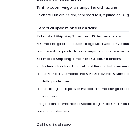
1
artic
Tutti i prodotti vengono stampati su ordinazione.
Se effettui un ordine ora, sarà spedito il, o prima del
Augu
Tempi di spedizione standard
Estimated Shipping Timelines: US-bound orders
Si stima che gli ordini destinati agli Stati Uniti arrivera
l'ordine è stato prodotto e consegnato al corriere per l
Estimated Shipping Timelines: EU-bound orders
Si stima che gli ordini diretti nel Regno Unito arriver
Per Francia, Germania, Paesi Bassi e Svezia, si stima ch
dalla produzione.
Per tutti gli altri paesi in Europa, si stima che gli ordi
produzione.
Per gli ordini internazionali spediti dagli Stati Uniti, n
paese di destinazione.
Dettagli del reso