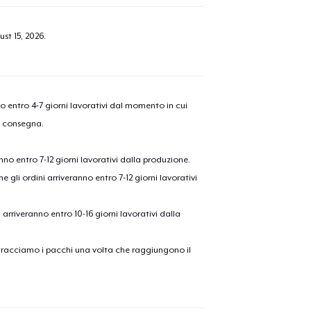
olo aggiunto al
carrello
Vai al
st 15, 2026
.
Procedi alla Pagina di
nno entro 4-7 giorni lavorativi dal momento in cui
Continua a C
Pagamento
a consegna.
anno entro 7-12 giorni lavorativi dalla produzione.
e gli ordini arriveranno entro 7-12 giorni lavorativi
ni arriveranno entro 10-16 giorni lavorativi dalla
on tracciamo i pacchi una volta che raggiungono il