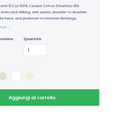
t with 8.2 oz 100% Carded Cotton (Heathers 15%
 wide neck ribbing, side seams, shoulder to shoulder
le hems, and preshrunk to minimize shrinkage.
tagli
ensione:
Quantità:
Aggiungi al carrello