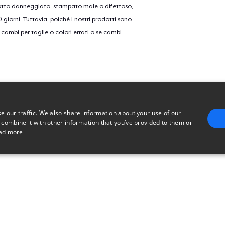
dotto danneggiato, stampato male o difettoso,
30 giorni. Tuttavia, poiché i nostri prodotti sono
cambi per taglie o colori errati o se cambi
e our traffic. We also share information about your use of our
 combine it with other information that you’ve provided to them or
ad more
E
TARGETING
FUNCTIONALITY
UNCLASSIFIED
trictly necessary
Performance
Targeting
Functionality
Unclassified
uch as user login and account management. The website cannot be used properly without 