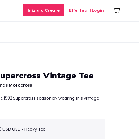
Inizia a Creare
Effettua il Login
Supercross Vintage Tee
ings Motocross
he 1992 Supercross season by wearing this vintage
0 USD USD - Heavy Tee