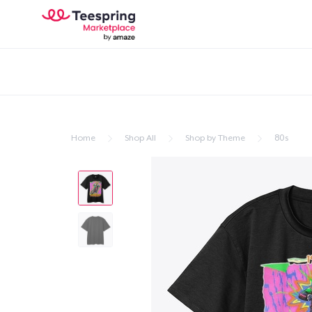
Home
Shop All
Shop by Theme
80s