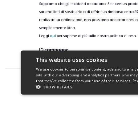
Sappiamo che gli incidenti accadono. Se ricevi un pro
saremo lieti di sostituirlo o di offrirti un rimborso entro 
realizzati su ordinazione, non possiamo accettare resi o 
semplicemente idea.
Leggi
qui
per saperne di più sulla nostra politica di reso.
ID campagne
This website uses cookies
the-92-supercross-vintage-tee
We use cookies to personalise content, ads and to analys
site with our advertising and analytics partners who may
Report this product
that they’ve collected from your use of their services.
Re
SHOW DETAILS
STRICTLY NECESSARY
PERFORMANC
S
Strictly necessary cookies allow core website functionality s