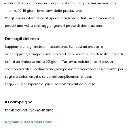
Per tutti gli altri paesi in Europa, si stima che gli ordini arriveranno
entro 10-16 giorni lavorativi dalla produzione.
Per gli ordini internazionali spediti dagli Stati Uniti, non tracciamo i
pacchi una volta che raggiungono il paese di destinazione.
Dettagli del reso
Sappiamo che gli incidenti accadono. Se ricevi un prodotto
danneggiato, stampato male o difettoso, saremo lieti di sostituirlo o di
offrirti un rimborso entro 30 giorni. Tuttavia, poiché i nostri prodotti
sono realizzati su ordinazione, non possiamo accettare resi o cambi per
taglie o colori errati o se cambi semplicemente idea.
Leggi
qui
per saperne di più sulla nostra politica di reso.
ID campagne
the-book-refuge-no-shame
Segnala questa inserzione