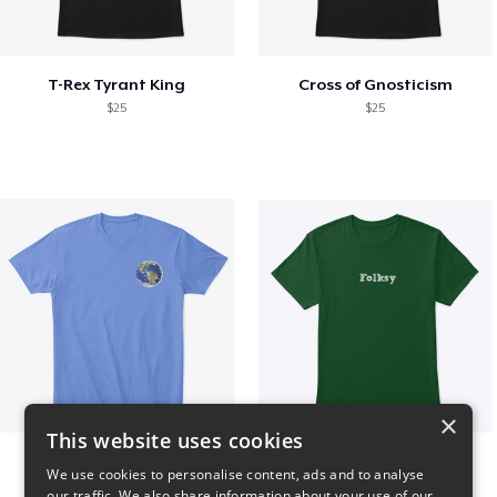
T-Rex Tyrant King
Cross of Gnosticism
$25
$25
×
This website uses cookies
WORLD t-shirt
Folksy Tee
We use cookies to personalise content, ads and to analyse
$25
$25
our traffic. We also share information about your use of our