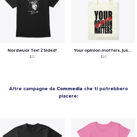
Nardwuar Tee! 2 Sided!
Your opinion matters, Just not to me!
$22
$20
Altre campagne da
Commedia
che ti potrebbero
piacere: