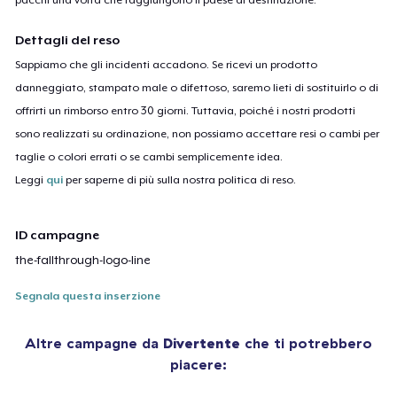
Dettagli del reso
Sappiamo che gli incidenti accadono. Se ricevi un prodotto
danneggiato, stampato male o difettoso, saremo lieti di sostituirlo o di
offrirti un rimborso entro 30 giorni. Tuttavia, poiché i nostri prodotti
sono realizzati su ordinazione, non possiamo accettare resi o cambi per
taglie o colori errati o se cambi semplicemente idea.
Leggi
qui
per saperne di più sulla nostra politica di reso.
ID campagne
the-fallthrough-logo-line
Segnala questa inserzione
Altre campagne da
Divertente
che ti potrebbero
piacere: