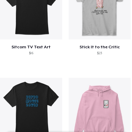
Sitcom TV Text Art
Stick It to the Critic
$16
$23