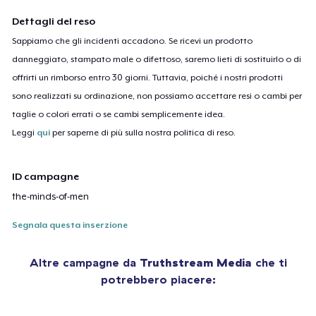
Dettagli del reso
Sappiamo che gli incidenti accadono. Se ricevi un prodotto
danneggiato, stampato male o difettoso, saremo lieti di sostituirlo o di
offrirti un rimborso entro 30 giorni. Tuttavia, poiché i nostri prodotti
sono realizzati su ordinazione, non possiamo accettare resi o cambi per
taglie o colori errati o se cambi semplicemente idea.
Leggi
qui
per saperne di più sulla nostra politica di reso.
ID campagne
the-minds-of-men
Segnala questa inserzione
Altre campagne da
Truthstream Media
che ti
potrebbero piacere: