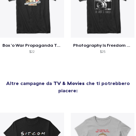
Box 'o War Propaganda Tee
Photography Is Freedom Tee
$22
$25
Altre campagne da
TV & Movies
che ti potrebbero
piacere: