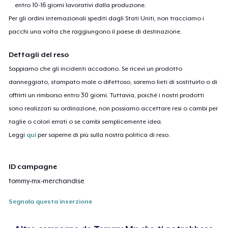
entro 10-16 giorni lavorativi dalla produzione.
Per gli ordini internazionali spediti dagli Stati Uniti, non tracciamo i
pacchi una volta che raggiungono il paese di destinazione.
Dettagli del reso
Sappiamo che gli incidenti accadono. Se ricevi un prodotto
danneggiato, stampato male o difettoso, saremo lieti di sostituirlo o di
offrirti un rimborso entro 30 giorni. Tuttavia, poiché i nostri prodotti
sono realizzati su ordinazione, non possiamo accettare resi o cambi per
taglie o colori errati o se cambi semplicemente idea.
Leggi
qui
per saperne di più sulla nostra politica di reso.
ID campagne
tommy-mx-merchandise
Segnala questa inserzione