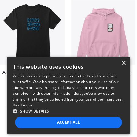
×
This website uses cookies
Amazing Retro Classic T-Shirt
Persian Cat watching Cats TV
We use cookies to personalise content, ads and to analyse
$25
$7
our traffic. We also share information about your use of our
site with our advertising and analytics partners who may
combine it with other information that you’ve provided to
them or that they’ve collected from your use of their services.
Read more
SHOW DETAILS
Report this product
ACCEPT ALL
STRICTLY NECESSARY
PERFORMANCE