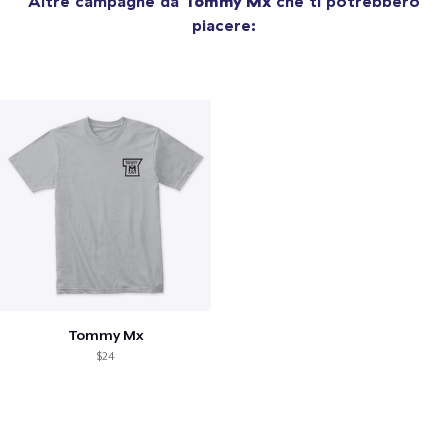
Altre campagne da
Tommy Mx
che ti potrebbero
piacere:
Tommy Mx
$24