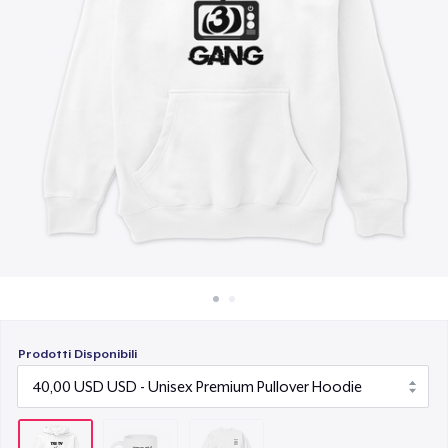
Come funziona
30,00 USD
Vendi ovunque
Vendi qualsiasi cosa
Prodotti Disponibili