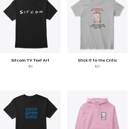
Sitcom TV Text Art
Stick It to the Critic
$16
$23