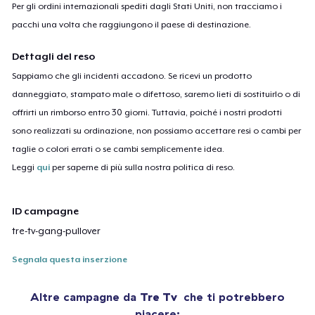
Per gli ordini internazionali spediti dagli Stati Uniti, non tracciamo i
pacchi una volta che raggiungono il paese di destinazione.
Dettagli del reso
Sappiamo che gli incidenti accadono. Se ricevi un prodotto
danneggiato, stampato male o difettoso, saremo lieti di sostituirlo o di
offrirti un rimborso entro 30 giorni. Tuttavia, poiché i nostri prodotti
sono realizzati su ordinazione, non possiamo accettare resi o cambi per
taglie o colori errati o se cambi semplicemente idea.
Leggi
qui
per saperne di più sulla nostra politica di reso.
ID campagne
tre-tv-gang-pullover
Segnala questa inserzione
Altre campagne da
Tre Tv
che ti potrebbero
piacere: