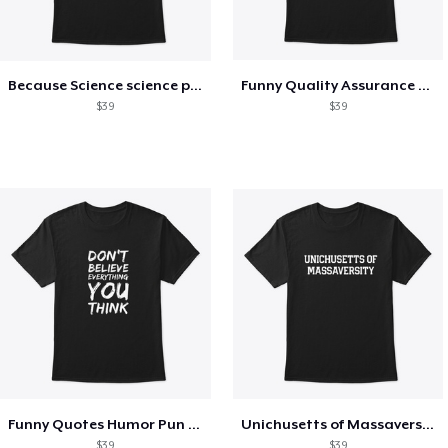
Because Science science physics nerd
Funny Quality Assurance QA Engineer
$39
$39
Funny Quotes Humor Pun Over thinker
Unichusetts of Massaversity Funny
$39
$39