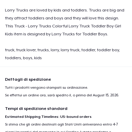
Lorry Trucks are loved by kids and toddlers. Trucks are big and
they attract toddlers and boys and they will love this design.
This Truck - Lorry Trucks Colorful Lorry Truck Toddler Boy Girl
Kids item is designed by Lorry Trucks for Toddler Boys.
truck, truck lover, trucks, lorry, lorry truck, toddler, toddler boy,
toddlers, boys, kids
Dettagli di spedizione
Tutti i prodotti vengono stampati su ordinazione.
Se effettui un ordine ora, sarà spedito il, o prima del
August 15, 2026
.
Tempi di spedizione standard
Estimated Shipping Timelines: US-bound orders
Si stima che gli ordini destinati agli Stati Uniti arriveranno entro 4-7
giorni lavorativi dal momento in cui l'ordine è stato prodotto e