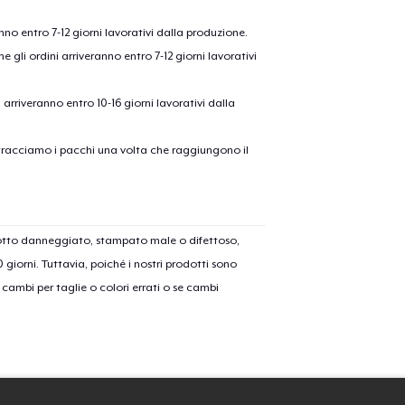
15,99 USD
anno entro 7-12 giorni lavorativi dalla produzione.
Unisex Premium Pullover Hoodie
e gli ordini arriveranno entro 7-12 giorni lavorativi
36,14 USD
ni arriveranno entro 10-16 giorni lavorativi dalla
Women's Comfort Tee
20,85 USD
on tracciamo i pacchi una volta che raggiungono il
Kids Premium Tee
16,99 USD
dotto danneggiato, stampato male o difettoso,
Next Level 3600 | Premium Ring-Spun Cotton T-Shirt
30 giorni. Tuttavia, poiché i nostri prodotti sono
20,16 USD
cambi per taglie o colori errati o se cambi