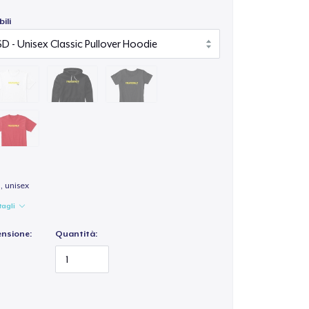
ili
, unisex
tagli
ensione:
Quantità: