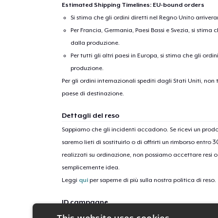
Estimated Shipping Timelines: EU-bound orders
Si stima che gli ordini diretti nel Regno Unito arriver
Per Francia, Germania, Paesi Bassi e Svezia, si stima ch
dalla produzione.
Per tutti gli altri paesi in Europa, si stima che gli ordi
produzione.
Per gli ordini internazionali spediti dagli Stati Uniti, n
paese di destinazione.
Dettagli del reso
Sappiamo che gli incidenti accadono. Se ricevi un pro
saremo lieti di sostituirlo o di offrirti un rimborso entro 
realizzati su ordinazione, non possiamo accettare resi o 
semplicemente idea.
Leggi
qui
per saperne di più sulla nostra politica di reso.
ID campagne
truesdale-tv-clothing-range-2