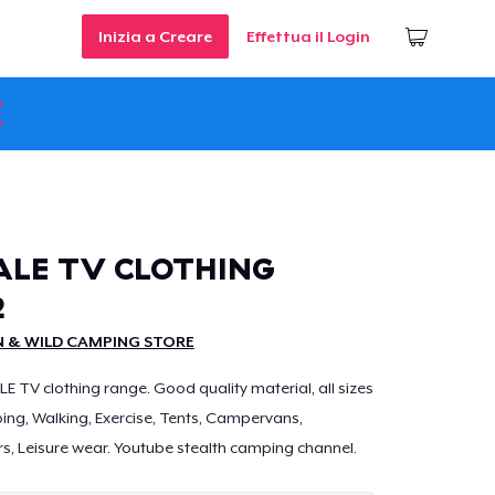
Inizia a Creare
Effettua il Login
E
ALE TV CLOTHING
2
 & WILD CAMPING STORE
TV clothing range. Good quality material, all sizes
ng, Walking, Exercise, Tents, Campervans,
, Leisure wear. Youtube stealth camping channel.