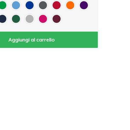
Aggiungi al carrello
 tuo carrello
Qtà
omprare