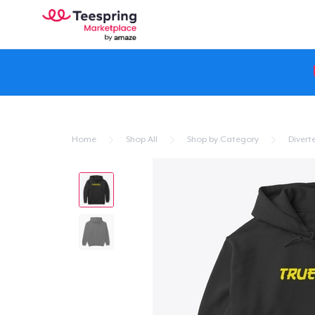
Home
Shop All
Shop by Category
Divert