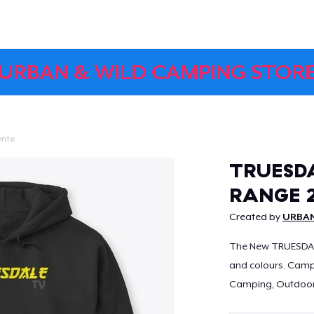
URBAN & WILD CAMPING STOR
ente
Continua
TRUESD
RANGE 
Created by
URBAN
The New TRUESDALE 
and colours. Campi
Camping, Outdoors