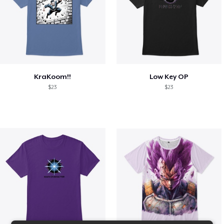
KraKoom!!
Low Key OP
$23
$23