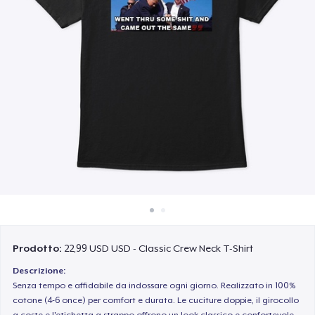
Come funziona
Vendi ovunque
Vendi qualsiasi cosa
Prodotto:
22,99 USD USD - Classic Crew Neck T-Shirt
Descrizione:
Senza tempo e affidabile da indossare ogni giorno. Realizzato in 100%
cotone (4-6 once) per comfort e durata. Le cuciture doppie, il girocollo
a coste e l'etichetta a strappo offrono un look classico e confortevole.