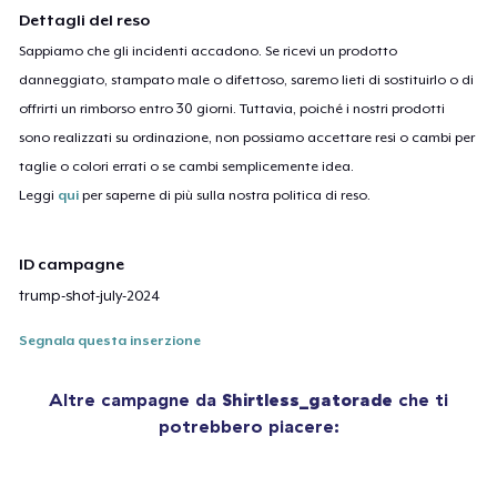
Dettagli del reso
Sappiamo che gli incidenti accadono. Se ricevi un prodotto
danneggiato, stampato male o difettoso, saremo lieti di sostituirlo o di
offrirti un rimborso entro 30 giorni. Tuttavia, poiché i nostri prodotti
sono realizzati su ordinazione, non possiamo accettare resi o cambi per
taglie o colori errati o se cambi semplicemente idea.
Leggi
qui
per saperne di più sulla nostra politica di reso.
ID campagne
trump-shot-july-2024
Segnala questa inserzione
Altre campagne da
Shirtless_gatorade
che ti
potrebbero piacere: