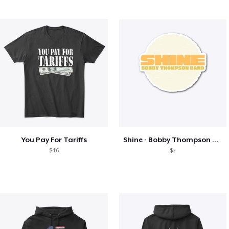
You Pay For Tariffs
Shine - Bobby Thompson Band Merch
$46
$7