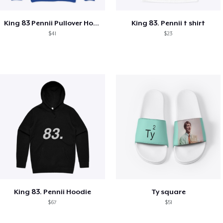
King 83 Pennii Pullover Hoodie
King 83. Pennii t shirt
$41
$23
King 83. Pennii Hoodie
Ty square
$67
$51