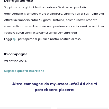
Dettagli del reso
Sappiamo che gli incidenti accadono. Se ricevi un prodotto
danneggiato, stampato male o difettoso, saremo lieti di sostituirlo o di
offrirti un rimborso entro 30 giorni. Tuttavia, poiché i nostri prodotti
sono realizzati su ordinazione, non possiamo accettare resi o cambi per
taglie o colori errati o se cambi semplicemente idea.
Leggi
qui
per saperne di più sulla nostra politica di reso.
ID campagne
valentine-8554
Segnala questa inserzione
Altre campagne da
my-store-cfc34d
che ti
potrebbero piacere: