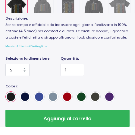
Women's Classic Tee
21,99 USD
Descrizione:
Premium V-Neck Tee
Senza tempo e affidabile da indossare ogni giorno. Realizzato in 100%
cotone (4-6 once) per comfort e durata. Le cuciture doppie, il girocollo
23,99 USD
a coste e l'etichetta a strappo offrono un look classico e confortevole.
Mostra Ulteriori Dettagli
Women's Premium V-Neck Tee
23,99 USD
Seleziona la dimensione:
Quantità:
Premium Long Sleeve Tee
26,99 USD
Colori:
Women's Comfort Tee
22,99 USD
Classic Tank Top
Aggiungi al carrello
21,99 USD