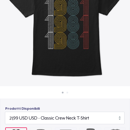
Come funziona
23,99 USD
Vendi ovunque
Unisex Premium Pullover Hoodie
Vendi qualsiasi cosa
44,99 USD
Triblend Tee
25,99 USD
Comfort Tee
22,99 USD
Mug
16,99 USD
Prodotti Disponibili
Unisex Classic Crewneck Sweatshirt
33,99 USD