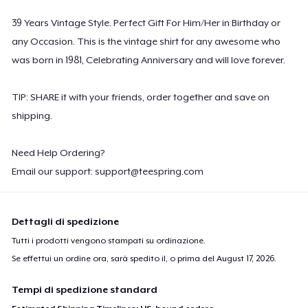
Poster - 18" x 24"
39 Years Vintage Style. Perfect Gift For Him/Her in Birthday or
20,99 USD
any Occasion. This is the vintage shirt for any awesome who
was born in 1981, Celebrating Anniversary and will love forever.
Women's Flowy Tank Top
26,99 USD
TIP: SHARE it with your friends, order together and save on
Premium Tank Top
shipping.
22,99 USD
Need Help Ordering?
Women's Boyfriend Tee
Email our support:
support@teespring.com
23,99 USD
Classic Long Sleeve Tee
Dettagli di spedizione
25,99 USD
Tutti i prodotti vengono stampati su ordinazione.
Se effettui un ordine ora, sarà spedito il, o prima del
August 17, 2026
.
Next Level 3600 | Premium Ring-Spun Cotton T-Shirt
23,99 USD
Tempi di spedizione standard