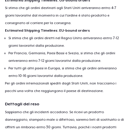
Estimated Shipping Timelines: US-bound orders
Premium V-Neck Tee
Si stima che gli ordini destinati agli Stati Uniti arriveranno entro 4-7
24,63 USD
giorni lavorativi dal momento in cui l'ordine è stato prodotto e
consegnato al corriere per la consegna.
Estimated Shipping Timelines: EU-bound orders
Si stima che gli ordini diretti nel Regno Unito arriveranno entro 7-12
giorni lavorativi dalla produzione.
Per Francia, Germania, Paesi Bassi e Svezia, si stima che gli ordini
arriveranno entro 7-12 giorni lavorativi dalla produzione.
Per tutti gli altri paesi in Europa, si stima che gli ordini arriveranno
entro 10-16 giorni lavorativi dalla produzione.
Per gli ordini internazionali spediti dagli Stati Uniti, non tracciamo i
pacchi una volta che raggiungono il paese di destinazione.
Dettagli del reso
Sappiamo che gli incidenti accadono. Se ricevi un prodotto
danneggiato, stampato male o difettoso, saremo lieti di sostituirlo o di
offrirti un rimborso entro 30 giorni. Tuttavia, poiché i nostri prodotti