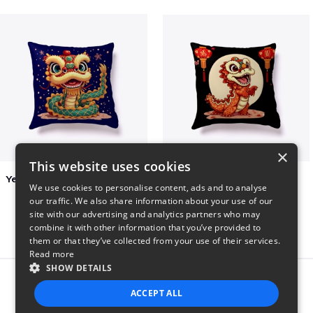
×
This website uses cookies
Year of the Snake Chinese New Year
Chinese Dragon Shirt
We use cookies to personalise content, ads and to analyse
$29
$29
our traffic. We also share information about your use of our
site with our advertising and analytics partners who may
combine it with other information that you’ve provided to
them or that they’ve collected from your use of their services.
Read more
SHOW DETAILS
Report this product
ACCEPT ALL