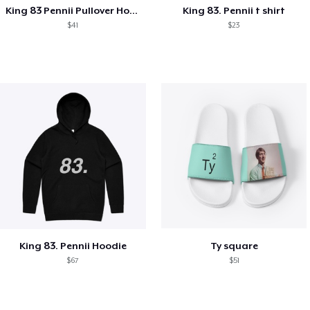
King 83 Pennii Pullover Hoodie
King 83. Pennii t shirt
$41
$23
King 83. Pennii Hoodie
Ty square
$67
$51