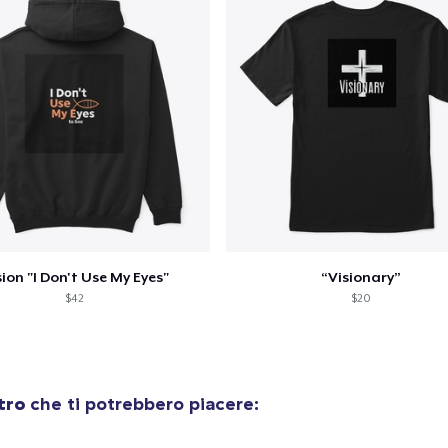
olo aggiunto al
carrello
Vai al
sion "I Don't Use My Eyes"
“Visionary”
$42
$20
Procedi alla Pagina di
Continua a C
Pagamento
Classic Crew Neck T-Shirt
tro
che ti potrebbero piacere:
24,99 USD