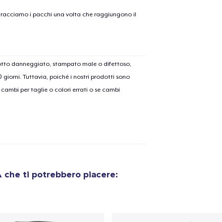
on tracciamo i pacchi una volta che raggiungono il
dotto danneggiato, stampato male o difettoso,
30 giorni. Tuttavia, poiché i nostri prodotti sono
cambi per taglie o colori errati o se cambi
A
che ti potrebbero piacere: