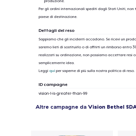
produzione.
Per gli ordini internazionali spediti dagli Stati Uniti, n
paese di destinazione.
Dettagli del reso
Sappiamo che gli incidenti accadono. Se ricevi un pro
saremo lieti di sostituirlo o di offrirti un rimborso entro 
realizzati su ordinazione, non possiamo accettare resi o 
semplicemente idea.
Leggi
qui
per saperne di più sulla nostra politica di reso.
ID campagne
vision-1-is-greater-than-99
Altre campagne da
Vision Bethel SD