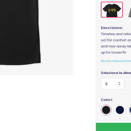
Descrizione:
Timeless and reli
oz) for comfort an
and tear-away label
up for looser fit.
Mostra Ulteriori Det
Seleziona la dim
Colori: