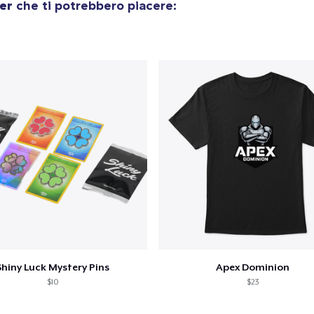
er
che ti potrebbero piacere:
Shiny Luck Mystery Pins
Apex Dominion
$10
$23