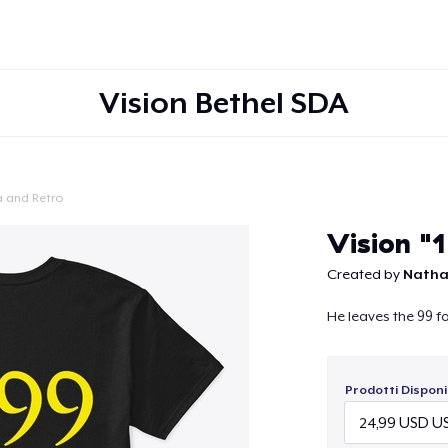
Vision Bethel SDA
a and Retro
Continua
Vision "1
Created by
Natha
He leaves the 99 for
Prodotti Disponib