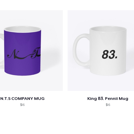
Unisex Premium Pullover Hoodie
45,99 USD
N.T.S COMPANY MUG
King 83. Pennii Mug
$16
$16