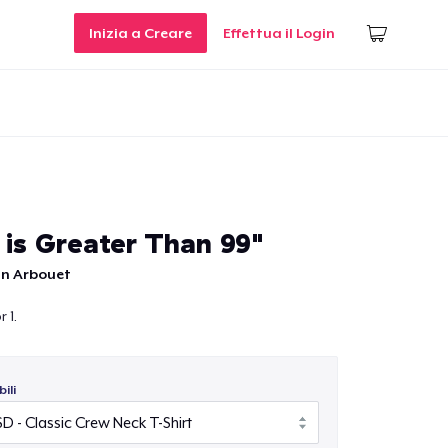
Inizia a Creare
Effettua il Login
 is Greater Than 99"
n Arbouet
 1.
ili