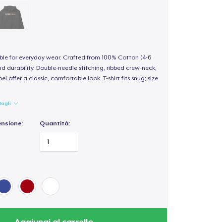
able for everyday wear. Crafted from 100% Cotton (4-6
d durability. Double-needle stitching, ribbed crew-neck,
 offer a classic, comfortable look. T-shirt fits snug; size
tagli
ensione:
Quantità:
Aggiungi al carrello