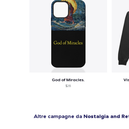
1
artic
God of Miracles.
Vi
$28
Altre campagne da
Nostalgia and Re