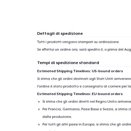
Dettagli di spedizione
Tutti i prodotti vengono stampati su ordinazione.
Se effettui un ordine ora, sarà spedito il, o prima del
Augu
Tempi di spedizione standard
Estimated Shipping Timelines: US-bound orders
Si stima che gli ordini destinati agli Stati Uniti arrivera
l'ordine è stato prodotto e consegnato al corriere per l
Estimated Shipping Timelines: EU-bound orders
Si stima che gli ordini diretti nel Regno Unito arriver
Per Francia, Germania, Paesi Bassi e Svezia, si stima ch
dalla produzione.
Per tutti gli altri paesi in Europa, si stima che gli ordi