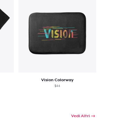
 tuo carrello
Qtà
Vision Colorway
$44
omprare
Vedi Altri