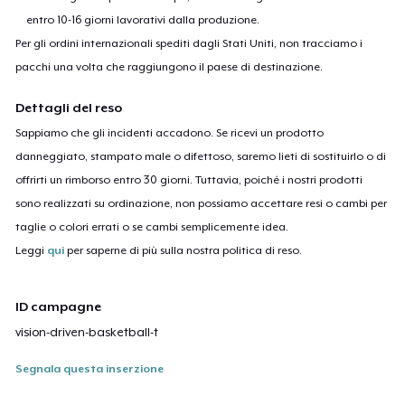
entro 10-16 giorni lavorativi dalla produzione.
Per gli ordini internazionali spediti dagli Stati Uniti, non tracciamo i
pacchi una volta che raggiungono il paese di destinazione.
Dettagli del reso
Sappiamo che gli incidenti accadono. Se ricevi un prodotto
danneggiato, stampato male o difettoso, saremo lieti di sostituirlo o di
offrirti un rimborso entro 30 giorni. Tuttavia, poiché i nostri prodotti
sono realizzati su ordinazione, non possiamo accettare resi o cambi per
taglie o colori errati o se cambi semplicemente idea.
Leggi
qui
per saperne di più sulla nostra politica di reso.
ID campagne
vision-driven-basketball-t
Segnala questa inserzione