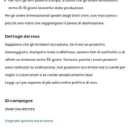
Per tutti gli altri paesi in Europa, si stima che gli ordini arriveranno
entro 10-16 giorni lavorativi dalla produzione.
Per gli ordini internazionali spediti dagli Stati Uniti, non tracciamo i
pacchi una volta che raggiungono il paese di destinazione.
Dettagli del reso
Sappiamo che gli incidenti accadono. Se ricevi un prodotto
danneggiato, stampato male o difettoso, saremo lieti di sostituirlo o di
offrirti un rimborso entro 30 giorni. Tuttavia, poiché i nostri prodotti
sono realizzati su ordinazione, non possiamo accettare resi o cambi per
taglie o colori errati o se cambi semplicemente idea.
Leggi
qui
per saperne di più sulla nostra politica di reso.
ID campagne
vivan-los-viernes
Segnala questa inserzione