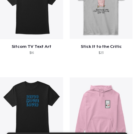
Sitcom TV Text Art
Stick It to the Critic
$16
$23