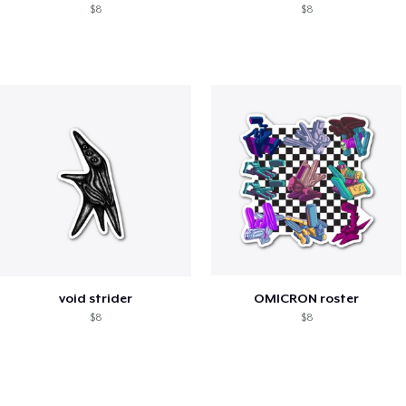
$8
$8
void strider
OMICRON roster
$8
$8