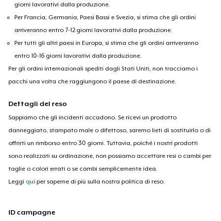
giorni lavorativi dalla produzione.
Per Francia, Germania, Paesi Bassi e Svezia, si stima che gli ordini
arriveranno entro 7-12 giorni lavorativi dalla produzione.
Per tutti gli altri paesi in Europa, si stima che gli ordini arriveranno
entro 10-16 giorni lavorativi dalla produzione.
Per gli ordini internazionali spediti dagli Stati Uniti, non tracciamo i
pacchi una volta che raggiungono il paese di destinazione.
Dettagli del reso
Sappiamo che gli incidenti accadono. Se ricevi un prodotto
danneggiato, stampato male o difettoso, saremo lieti di sostituirlo o di
offrirti un rimborso entro 30 giorni. Tuttavia, poiché i nostri prodotti
sono realizzati su ordinazione, non possiamo accettare resi o cambi per
taglie o colori errati o se cambi semplicemente idea.
Leggi
qui
per saperne di più sulla nostra politica di reso.
ID campagne