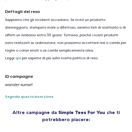
Dettagli del reso
Sappiamo che gli incidenti accadono. Se ricevi un prodotto
danneggiato, stampato male o difettoso, saremo lieti di sostituirlo o di
offrirti un rimborso entro 30 giorni. Tuttavia, poiché i nostri prodotti
sono realizzati su ordinazione, non possiamo accettare resi o cambi per
taglie o colori errati o se cambi semplicemente idea.
Leggi
qui
per saperne di più sulla nostra politica di reso.
ID campagne
wander-sunset
Segnala questa inserzione
Altre campagne da
Simple Tees For You
che ti
potrebbero piacere: