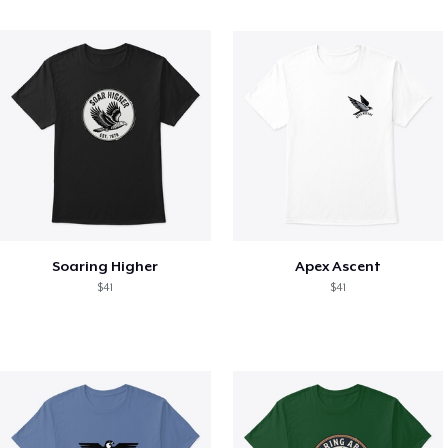
Soaring Higher
Apex Ascent
$41
$41