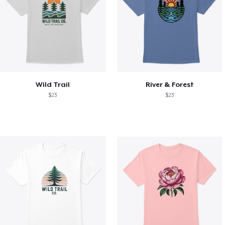
Wild Trail
River & Forest
$23
$23