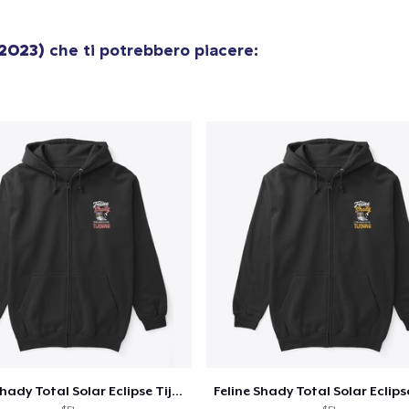
Classic Crew Neck T-Shirt
(2023)
che ti potrebbero piacere:
22,99 USD
Unisex Premium Pullover Hoodie
40,99 USD
Comfort Tee
23,99 USD
Unisex Classic Crewneck Sweatshirt
32,99 USD
Women's Classic Tee
23,99 USD
Heavy Tee
Feline Shady Total Solar Eclipse Tijuana
44,99 USD