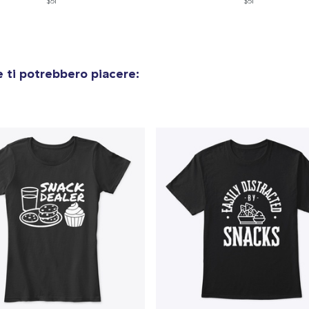
$51
$51
Comfort Colors 1717 | Classic Heavyweight T-Shirt
24,99 USD
 ti potrebbero piacere:
Classic Long Sleeve Tee
30,99 USD
Next Level 3600 | Premium Ring-Spun Cotton T-Shirt
24,99 USD