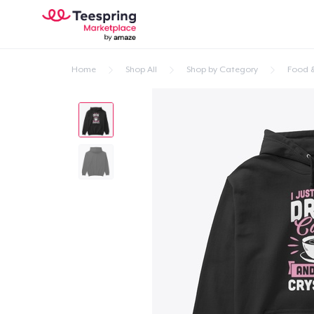
Home
Shop All
Shop by Category
Food &