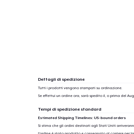
Dettagli di spedizione
Tutti i prodotti vengono stampati su ordinazione.
Se effettui un ordine ora, sarà spedito il, o prima del
Augu
Tempi di spedizione standard
Estimated Shipping Timelines: US-bound orders
Si stima che gli ordini destinati agli Stati Uniti arrivera
l'ordine è stato prodotto e consegnato al corriere per l