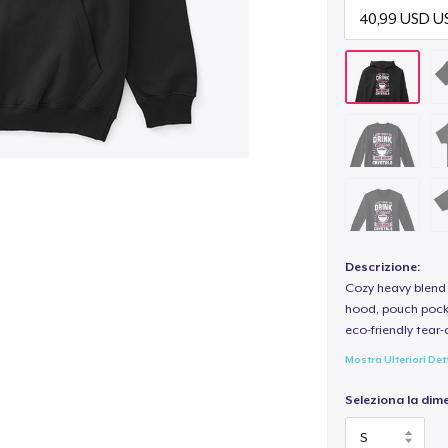
Descrizione:
Cozy heavy blend 
hood, pouch pocket
eco-friendly tear-a
Mostra Ulteriori Det
Seleziona la dim