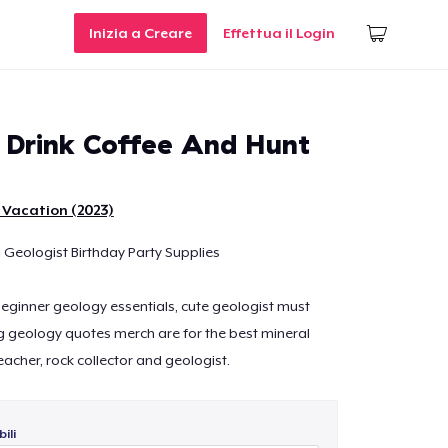
Inizia a Creare
Effettua il Login
Drink Coffee And Hunt
 Vacation (2023)
 Geologist Birthday Party Supplies
 beginner geology essentials, cute geologist must
g geology quotes merch are for the best mineral
teacher, rock collector and geologist.
ili