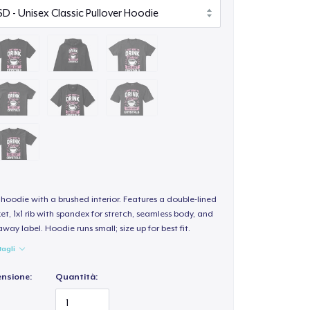
hoodie with a brushed interior. Features a double-lined
, 1x1 rib with spandex for stretch, seamless body, and
way label. Hoodie runs small; size up for best fit.
tagli
ensione:
Quantità: