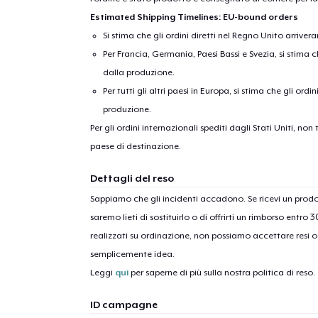
Estimated Shipping Timelines: EU-bound orders
Si stima che gli ordini diretti nel Regno Unito arriver
Per Francia, Germania, Paesi Bassi e Svezia, si stima ch
dalla produzione.
Per tutti gli altri paesi in Europa, si stima che gli ordi
produzione.
Per gli ordini internazionali spediti dagli Stati Uniti, n
1
artic
paese di destinazione.
Dettagli del reso
Sappiamo che gli incidenti accadono. Se ricevi un pro
saremo lieti di sostituirlo o di offrirti un rimborso entro 
realizzati su ordinazione, non possiamo accettare resi o 
semplicemente idea.
Leggi
qui
per saperne di più sulla nostra politica di reso.
ID campagne