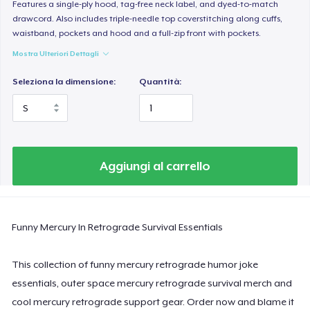
Women's Classic Tee
Features a single-ply hood, tag-free neck label, and dyed-to-match
drawcord. Also includes triple-needle top coverstitching along cuffs,
23,99 USD
waistband, pockets and hood and a full-zip front with pockets.
Mostra Ulteriori Dettagli
Women's Comfort Tee
24,99 USD
Seleziona la dimensione:
Quantità:
Classic Tank Top
19,95 USD
Essential Tee
Aggiungi al carrello
33,99 USD
Next Level 3600 | Premium Ring-Spun Cotton T-Shirt
Funny Mercury In Retrograde Survival Essentials
24,99 USD
This collection of funny mercury retrograde humor joke
essentials, outer space mercury retrograde survival merch and
cool mercury retrograde support gear. Order now and blame it