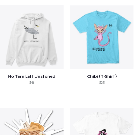
No Tern Left Unstoned
Chibi (T-Shirt)
$41
$25