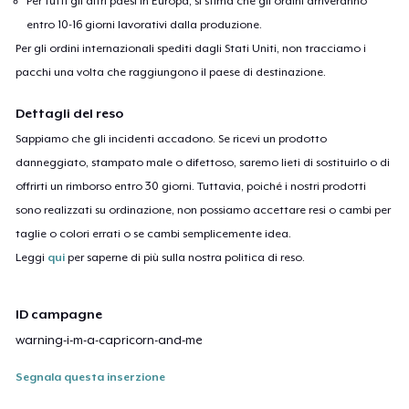
Per tutti gli altri paesi in Europa, si stima che gli ordini arriveranno
entro 10-16 giorni lavorativi dalla produzione.
Per gli ordini internazionali spediti dagli Stati Uniti, non tracciamo i
pacchi una volta che raggiungono il paese di destinazione.
Dettagli del reso
Sappiamo che gli incidenti accadono. Se ricevi un prodotto
danneggiato, stampato male o difettoso, saremo lieti di sostituirlo o di
offrirti un rimborso entro 30 giorni. Tuttavia, poiché i nostri prodotti
sono realizzati su ordinazione, non possiamo accettare resi o cambi per
taglie o colori errati o se cambi semplicemente idea.
Leggi
qui
per saperne di più sulla nostra politica di reso.
ID campagne
warning-i-m-a-capricorn-and-me
Segnala questa inserzione