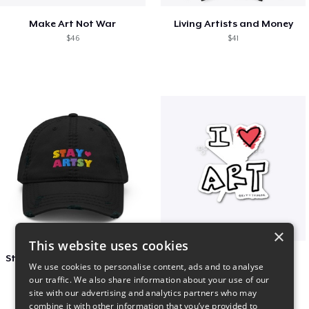
Make Art Not War
Living Artists and Money
$46
$41
×
This website uses cookies
Stay Artsy Embroidered Hat
art love
We use cookies to personalise content, ads and to analyse
$27
$7
our traffic. We also share information about your use of our
site with our advertising and analytics partners who may
combine it with other information that you’ve provided to