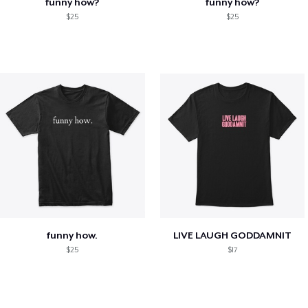
funny how?
funny how?
$25
$25
funny how.
LIVE LAUGH GODDAMNIT
$25
$17