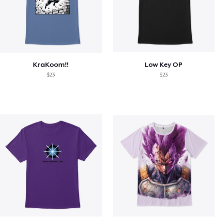
KraKoom!!
Low Key OP
$23
$23