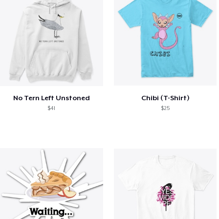
No Tern Left Unstoned
Chibi (T-Shirt)
$41
$25