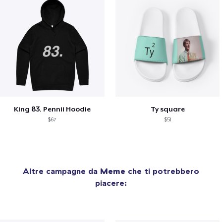
King 83. Pennii Hoodie
Ty square
$67
$51
Altre campagne da
Meme
che ti potrebbero
piacere: