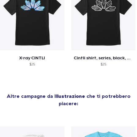
X-ray CINTLI
Cintli shirt, series, black, and white
$25
$25
Altre campagne da
Illustrazione
che ti potrebbero
piacere: