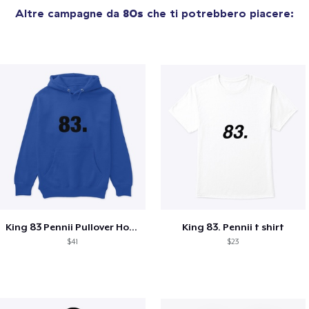
Altre campagne da
80s
che ti potrebbero piacere:
King 83 Pennii Pullover Hoodie
King 83. Pennii t shirt
$41
$23