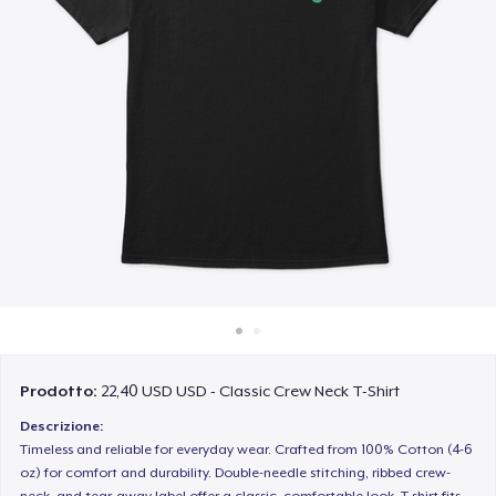
Come funziona
Vendi ovunque
Vendi qualsiasi cosa
Prodotto:
22,40 USD USD - Classic Crew Neck T-Shirt
Descrizione:
Timeless and reliable for everyday wear. Crafted from 100% Cotton (4-6
oz) for comfort and durability. Double-needle stitching, ribbed crew-
neck, and tear-away label offer a classic, comfortable look. T-shirt fits