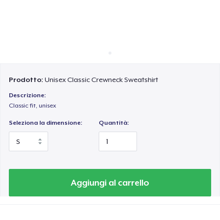
Come funziona
Vendi ovunque
Vendi qualsiasi cosa
Prodotto:
Unisex Classic Crewneck Sweatshirt
Descrizione:
Classic fit, unisex
Seleziona la dimensione:
Quantità:
Aggiungi al carrello