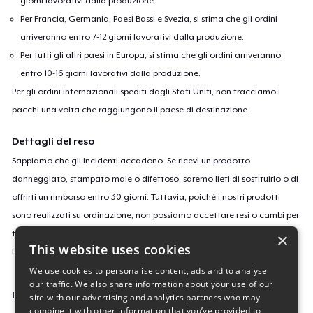
giorni lavorativi dalla produzione.
Per Francia, Germania, Paesi Bassi e Svezia, si stima che gli ordini
arriveranno entro 7-12 giorni lavorativi dalla produzione.
Per tutti gli altri paesi in Europa, si stima che gli ordini arriveranno
entro 10-16 giorni lavorativi dalla produzione.
Per gli ordini internazionali spediti dagli Stati Uniti, non tracciamo i
pacchi una volta che raggiungono il paese di destinazione.
Dettagli del reso
Sappiamo che gli incidenti accadono. Se ricevi un prodotto
danneggiato, stampato male o difettoso, saremo lieti di sostituirlo o di
offrirti un rimborso entro 30 giorni. Tuttavia, poiché i nostri prodotti
sono realizzati su ordinazione, non possiamo accettare resi o cambi per
taglie o colori errati o se cambi semplicemente idea.
×
This website uses cookies
Leggi
qui
per saperne di più sulla nostra politica di reso.
We use cookies to personalise content, ads and to analyse
our traffic. We also share information about your use of our
ID campagne
site with our advertising and analytics partners who may
combine it with other information that you’ve provided to