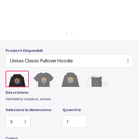
Come funziona
Vendi ovunque
Mug
Vendi qualsiasi cosa
Prodotti Disponibili
Descrizione:
Vestibilità classica, unisex
Seleziona la dimensione:
Quantità:
Colori: