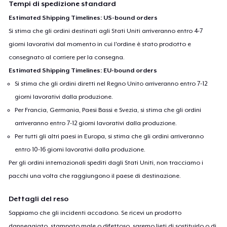
Tempi di spedizione standard
Estimated Shipping Timelines: US-bound orders
Si stima che gli ordini destinati agli Stati Uniti arriveranno entro 4-7
giorni lavorativi dal momento in cui l'ordine è stato prodotto e
consegnato al corriere per la consegna.
Estimated Shipping Timelines: EU-bound orders
Si stima che gli ordini diretti nel Regno Unito arriveranno entro 7-12
giorni lavorativi dalla produzione.
Per Francia, Germania, Paesi Bassi e Svezia, si stima che gli ordini
arriveranno entro 7-12 giorni lavorativi dalla produzione.
Per tutti gli altri paesi in Europa, si stima che gli ordini arriveranno
entro 10-16 giorni lavorativi dalla produzione.
Per gli ordini internazionali spediti dagli Stati Uniti, non tracciamo i
pacchi una volta che raggiungono il paese di destinazione.
Dettagli del reso
Sappiamo che gli incidenti accadono. Se ricevi un prodotto
danneggiato, stampato male o difettoso, saremo lieti di sostituirlo o di