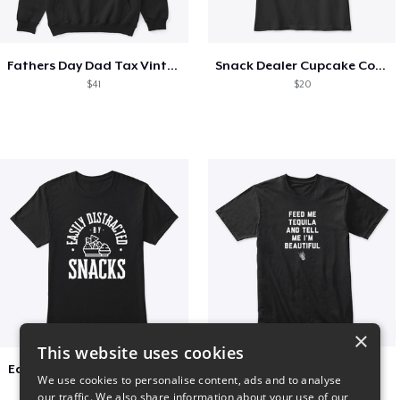
Fathers Day Dad Tax Vintage Papa T-Shirt
Snack Dealer Cupcake Cookie and Milk
$41
$20
×
This website uses cookies
Easily Distracted by Snacks
Beautiful agave
We use cookies to personalise content, ads and to analyse
$20
$30
our traffic. We also share information about your use of our