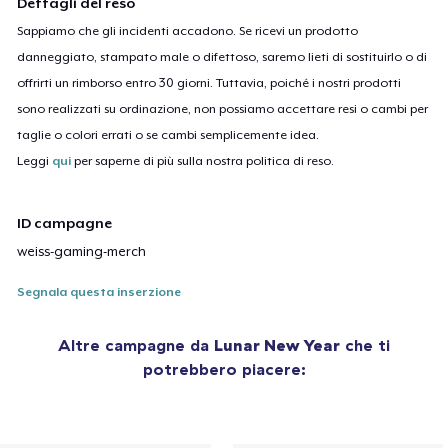
Dettagli del reso
Sappiamo che gli incidenti accadono. Se ricevi un prodotto
danneggiato, stampato male o difettoso, saremo lieti di sostituirlo o di
offrirti un rimborso entro 30 giorni. Tuttavia, poiché i nostri prodotti
sono realizzati su ordinazione, non possiamo accettare resi o cambi per
taglie o colori errati o se cambi semplicemente idea.
Leggi
qui
per saperne di più sulla nostra politica di reso.
ID campagne
weiss-gaming-merch
Segnala questa inserzione
Altre campagne da
Lunar New Year
che ti
potrebbero piacere: