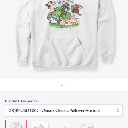
Come funziona
21,99 USD
Vendi ovunque
Mug
Vendi qualsiasi cosa
14,99 USD
Prodotti Disponibili