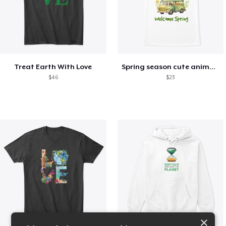
Treat Earth With Love
Spring season cute animal kids tshirt
$46
$23
×