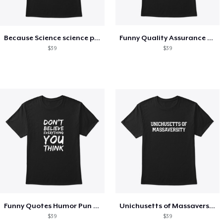
Because Science science physics nerd
Funny Quality Assurance QA Engineer
$39
$39
Funny Quotes Humor Pun Over thinker
Unichusetts of Massaversity Funny
$39
$39