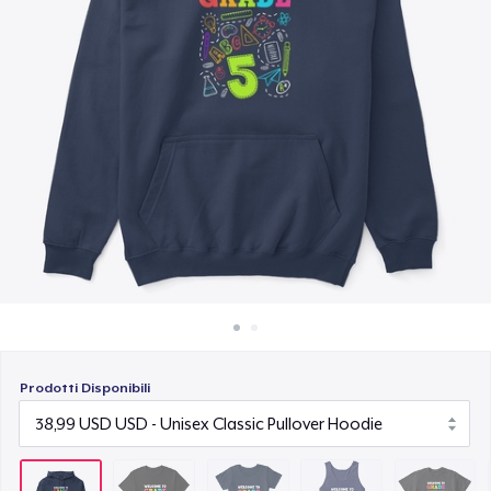
Come funziona
22,99 USD
Vendi ovunque
Classic Tank Top
Vendi qualsiasi cosa
21,99 USD
Kids Premium Tee
18,99 USD
Classic Long Sleeve Tee
25,99 USD
Prodotti Disponibili