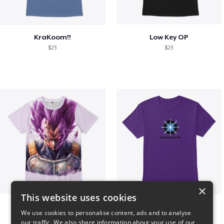
KraKoom!!
Low Key OP
$23
$23
×
This website uses cookies
Ultra Ego - JoakoZeta
Main Character Spark
We use cookies to personalise content, ads and to analyse
$40
$23
our traffic. We also share information about your use of our