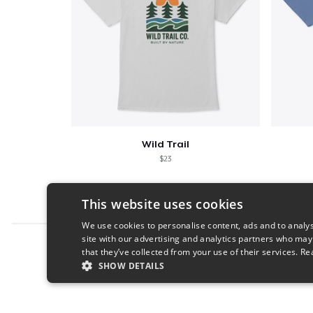
Wild Trail
$23
This website uses cookies
We use cookies to personalise content, ads and to analys
site with our advertising and analytics partners who may
Report this product
that they’ve collected from your use of their services.
Re
SHOW DETAILS
STRICTLY NECESSARY
PERFORMANC