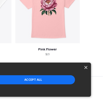
Pink Flower
$23
×
ACCEPT ALL