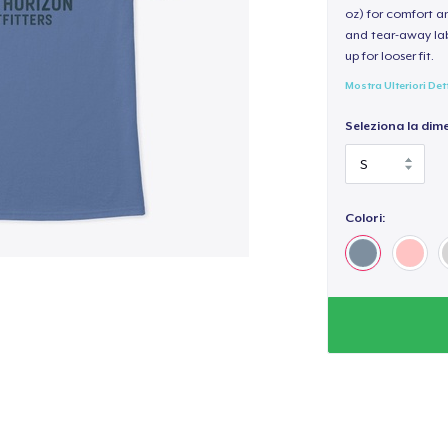
oz) for comfort an
and tear-away label
up for looser fit.
Mostra Ulteriori Det
Seleziona la dim
Colori: