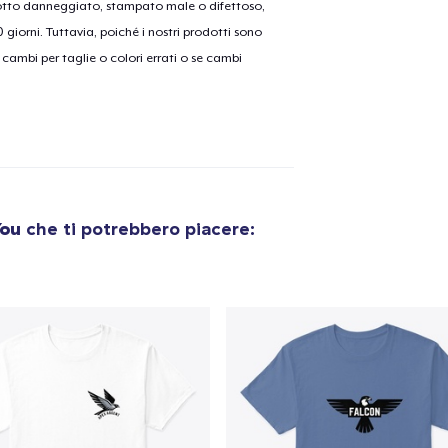
dotto danneggiato, stampato male o difettoso,
30 giorni. Tuttavia, poiché i nostri prodotti sono
cambi per taglie o colori errati o se cambi
olo aggiunto al
carrello
Vai al
Procedi alla Pagina di
Continua a C
You
che ti potrebbero piacere:
Pagamento