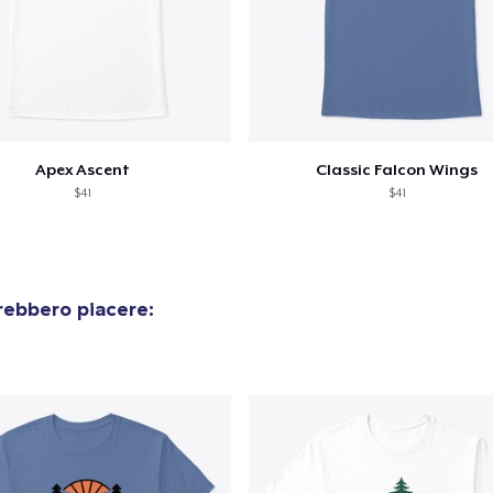
Apex Ascent
Classic Falcon Wings
$41
$41
rebbero piacere: