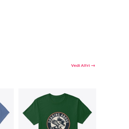
 tuo carrello
Qtà
omprare
Vedi Altri