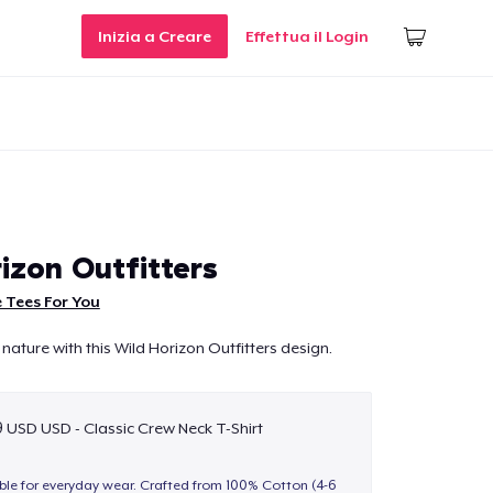
Inizia a Creare
Effettua il Login
izon Outfitters
 Tees For You
nature with this Wild Horizon Outfitters design.
9 USD USD - Classic Crew Neck T-Shirt
able for everyday wear. Crafted from 100% Cotton (4-6