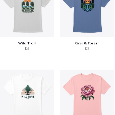
Wild Trail
River & Forest
$23
$23