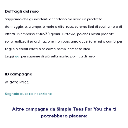
Dettagli del reso
Sappiamo che gli incidenti accadono. Se ricevi un prodotto
danneggiato, stampato male o difettoso, saremo lieti di sostituirlo o di
offrirti un rimborso entro 30 giorni. Tuttavia, poiché i nostri prodotti
sono realizzati su ordinazione, non possiamo accettare resi o cambi per
taglie o colori errati o se cambi semplicemente idea.
Leggi
qui
per saperne di più sulla nostra politica di reso.
ID campagne
wild-trail-tree
Segnala questa inserzione
Altre campagne da
Simple Tees For You
che ti
potrebbero piacere: