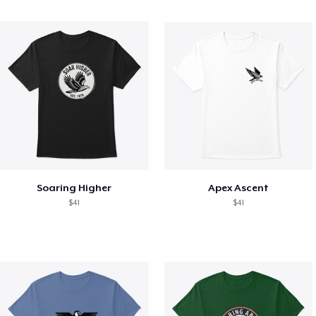
Soaring Higher
Apex Ascent
$41
$41